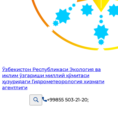
Ўзбекистон Республикаси Экология ва
иқлим ўзгариши миллий қўмитаси
ҳузуридаги Гидрометеорология хизмати
агентлиги
+99855 503-21-20
;