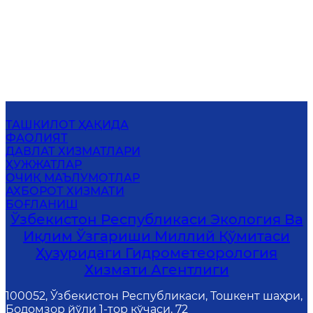
ТАШКИЛОТ ҲАҚИДА
ФАОЛИЯТ
ДАВЛАТ ХИЗМАТЛАРИ
ҲУЖЖАТЛАР
ОЧИҚ МАЪЛУМОТЛАР
АХБОРОТ ХИЗМАТИ
БОҒЛАНИШ
Ўзбекистон Республикаси Экология Ва
Иқлим Ўзгариши Миллий Қўмитаси
Ҳузуридаги Гидрометеорология
Хизмати Агентлиги
100052, Ўзбекистон Республикаси, Тошкент шаҳри,
Бодомзор йўли 1-тор кўчаси, 72