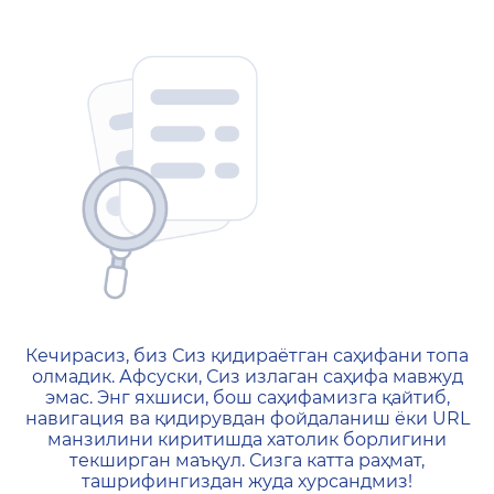
404 — Страница не найд
Кечирасиз, биз Сиз қидираётган саҳифани топа
олмадик. Афсуски, Сиз излаган саҳифа мавжуд
эмас. Энг яхшиси, бош саҳифамизга қайтиб,
навигация ва қидирувдан фойдаланиш ёки URL
манзилини киритишда хатолик борлигини
текширган маъқул. Сизга катта раҳмат,
ташрифингиздан жуда хурсандмиз!