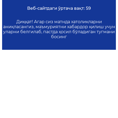
Веб-сайтдаги ўртача вақт:
59
Диққат! Агар сиз матнда хатоликларни
аниқласангиз, маъмуриятни хабардор қилиш учун
уларни белгилаб, пастда ҳосил бўладиган тугмани
босинг