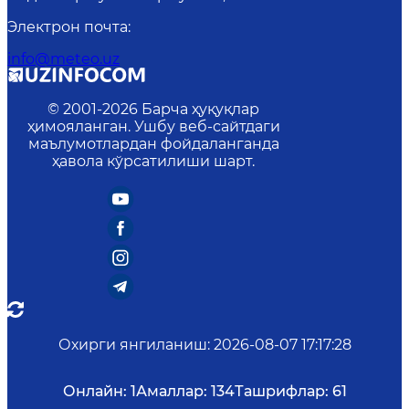
Электрон почта
:
info@meteo.uz
© 2001-
2026
Барча ҳуқуқлар
ҳимояланган. Ушбу веб-сайтдаги
маълумотлардан фойдаланганда
ҳавола кўрсатилиши шарт.
Охирги янгиланиш
:
2026-08-07 17:17:28
Онлайн:
1
Амаллар:
134
Ташрифлар:
61