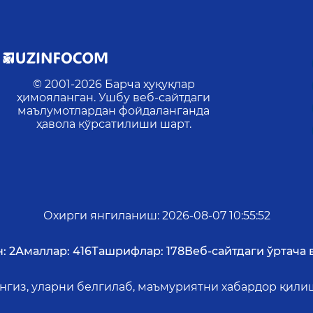
© 2001-
2026
Барча ҳуқуқлар
ҳимояланган. Ушбу веб-сайтдаги
маълумотлардан фойдаланганда
ҳавола кўрсатилиши шарт.
Охирги янгиланиш
:
2026-08-07 10:55:52
:
2
Амаллар:
416
Ташрифлар:
178
Веб-сайтдаги ўртача в
ангиз, уларни белгилаб, маъмуриятни хабардор қил