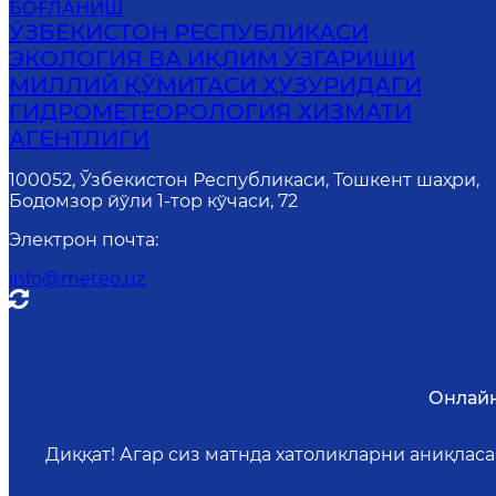
БОҒЛАНИШ
ЎЗБЕКИСТОН РЕСПУБЛИКАСИ
ЭКОЛОГИЯ ВА ИҚЛИМ ЎЗГАРИШИ
МИЛЛИЙ ҚЎМИТАСИ ҲУЗУРИДАГИ
ГИДРОМЕТЕОРОЛОГИЯ ХИЗМАТИ
АГЕНТЛИГИ
100052, Ўзбекистон Республикаси, Тошкент шаҳри,
Бодомзор йўли 1-тор кўчаси, 72
Электрон почта
:
info@meteo.uz
Онлайн
Диққат! Агар сиз матнда хатоликларни аниқлас