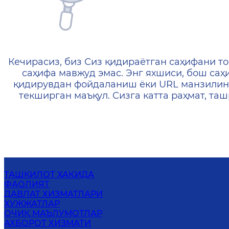
404 — Страница не найд
Кечирасиз, биз Сиз қидираётган саҳифани то
саҳифа мавжуд эмас. Энг яхшиси, бош саҳ
қидирувдан фойдаланиш ёки URL манзилин
текширган маъқул. Сизга катта раҳмат, т
ТАШКИЛОТ ҲАҚИДА
ФАОЛИЯТ
ДАВЛАТ ХИЗМАТЛАРИ
ҲУЖЖАТЛАР
ОЧИҚ МАЪЛУМОТЛАР
АХБОРОТ ХИЗМАТИ