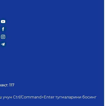
ақт:
117
иш учун Ctrl/Command+Enter тугмаларини босинг