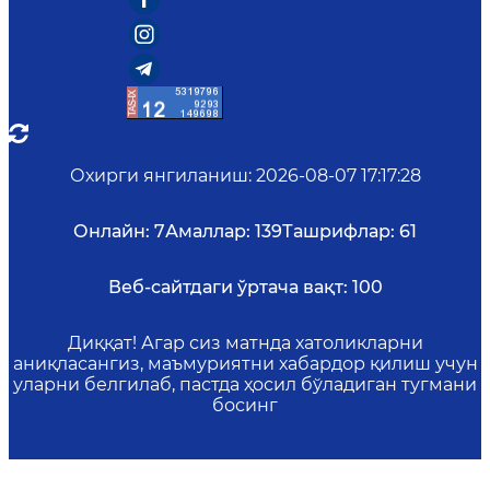
Охирги янгиланиш
:
2026-08-07 17:17:28
Онлайн:
7
Амаллар:
139
Ташрифлар:
61
Веб-сайтдаги ўртача вақт:
100
Диққат! Агар сиз матнда хатоликларни
аниқласангиз, маъмуриятни хабардор қилиш учун
уларни белгилаб, пастда ҳосил бўладиган тугмани
босинг