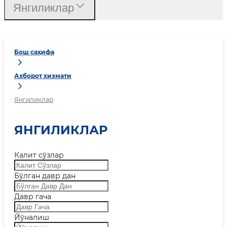
Янгиликлар
Бош саҳифа
Ахборот хизмати
Янгиликлар
ЯНГИЛИКЛАР
Калит сўзлар
Бўлган давр дан
Давр гача
Йўналиш