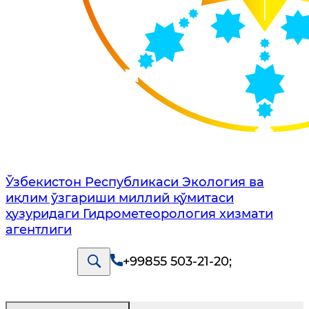
Ўзбекистон Республикаси Экология ва
иқлим ўзгариши миллий қўмитаси
ҳузуридаги Гидрометеорология хизмати
агентлиги
+99855 503-21-20
;