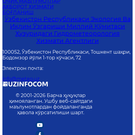
ОЧИҚ МАЪЛУМОТЛАР
АХБОРОТ ХИЗМАТИ
БОҒЛАНИШ
Ўзбекистон Республикаси Экология Ва
Иқлим Ўзгариши Миллий Қўмитаси
Ҳузуридаги Гидрометеорология
Хизмати Агентлиги
100052, Ўзбекистон Республикаси, Тошкент шаҳри,
Бодомзор йўли 1-тор кўчаси, 72
Электрон почта
:
info@meteo.uz
© 2001-
2026
Барча ҳуқуқлар
ҳимояланган. Ушбу веб-сайтдаги
маълумотлардан фойдаланганда
ҳавола кўрсатилиши шарт.