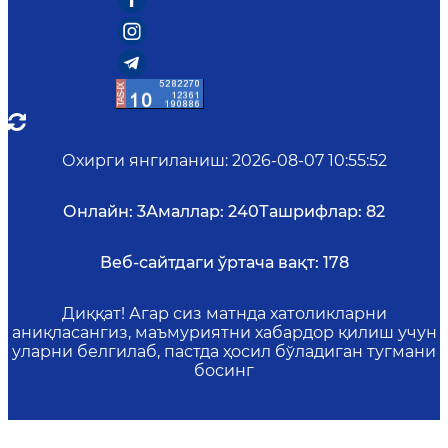
Охирги янгиланиш
:
2026-08-07 10:55:52
Онлайн:
3
Амаллар:
240
Ташрифлар:
82
Веб-сайтдаги ўртача вақт:
178
Диққат! Агар сиз матнда хатоликларни
аниқласангиз, маъмуриятни хабардор қилиш учун
уларни белгилаб, пастда ҳосил бўладиган тугмани
босинг