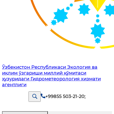
Ўзбекистон Республикаси Экология ва
иқлим ўзгариши миллий қўмитаси
ҳузуридаги Гидрометеорология хизмати
агентлиги
+99855 503-21-20
;