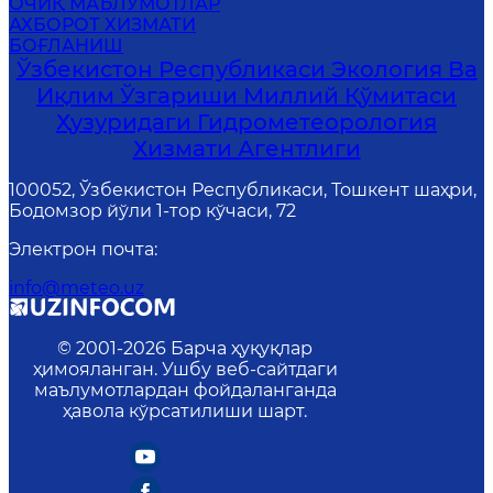
ОЧИҚ МАЪЛУМОТЛАР
АХБОРОТ ХИЗМАТИ
БОҒЛАНИШ
Ўзбекистон Республикаси Экология Ва
Иқлим Ўзгариши Миллий Қўмитаси
Ҳузуридаги Гидрометеорология
Хизмати Агентлиги
100052, Ўзбекистон Республикаси, Тошкент шаҳри,
Бодомзор йўли 1-тор кўчаси, 72
Электрон почта
:
info@meteo.uz
© 2001-
2026
Барча ҳуқуқлар
ҳимояланган. Ушбу веб-сайтдаги
маълумотлардан фойдаланганда
ҳавола кўрсатилиши шарт.