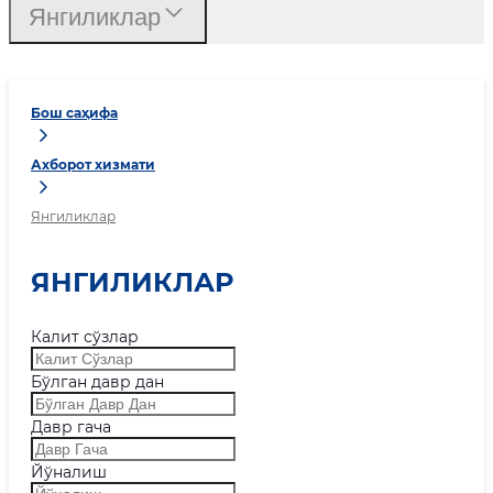
Янгиликлар
Бош саҳифа
Ахборот хизмати
Янгиликлар
ЯНГИЛИКЛАР
Калит сўзлар
Бўлган давр дан
Давр гача
Йўналиш