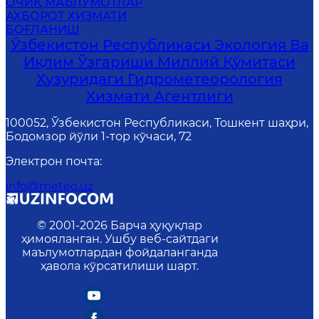
ОЧИҚ МАЪЛУМОТЛАР
АХБОРОТ ХИЗМАТИ
БОҒЛАНИШ
Ўзбекистон Республикаси Экология Ва
Иқлим Ўзгариши Миллий Қўмитаси
Ҳузуридаги Гидрометеорология
Хизмати Агентлиги
100052, Ўзбекистон Республикаси, Тошкент шаҳри,
Бодомзор йўли 1-тор кўчаси, 72
Электрон почта
:
info@meteo.uz
© 2001-
2026
Барча ҳуқуқлар
ҳимояланган. Ушбу веб-сайтдаги
маълумотлардан фойдаланганда
ҳавола кўрсатилиши шарт.