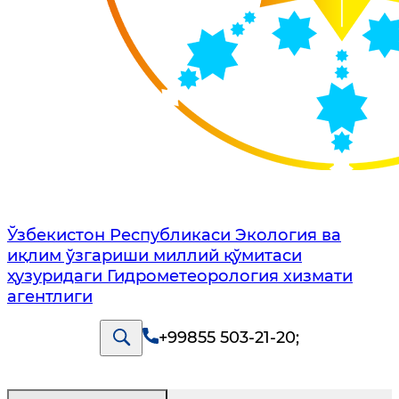
Ўзбекистон Республикаси Экология ва
иқлим ўзгариши миллий қўмитаси
ҳузуридаги Гидрометеорология хизмати
агентлиги
+99855 503-21-20
;