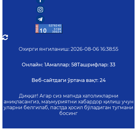
Охирги янгиланиш
:
2026-08-06 16:38:55
Онлайн:
1
Амаллар:
58
Ташрифлар:
33
Веб-сайтдаги ўртача вақт:
24
Диққат! Агар сиз матнда хатоликларни
аниқласангиз, маъмуриятни хабардор қилиш учун
уларни белгилаб, пастда ҳосил бўладиган тугмани
босинг