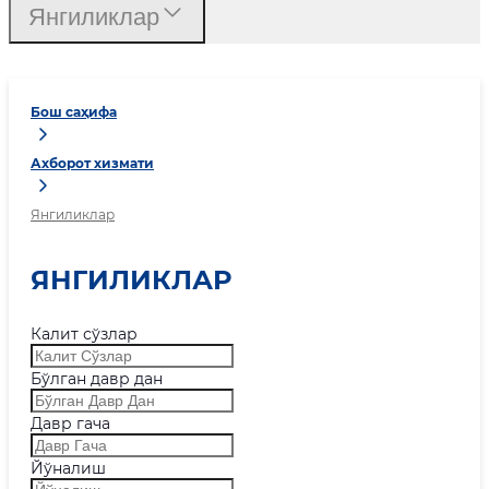
Янгиликлар
Бош саҳифа
Ахборот хизмати
Янгиликлар
ЯНГИЛИКЛАР
Калит сўзлар
Бўлган давр дан
Давр гача
Йўналиш