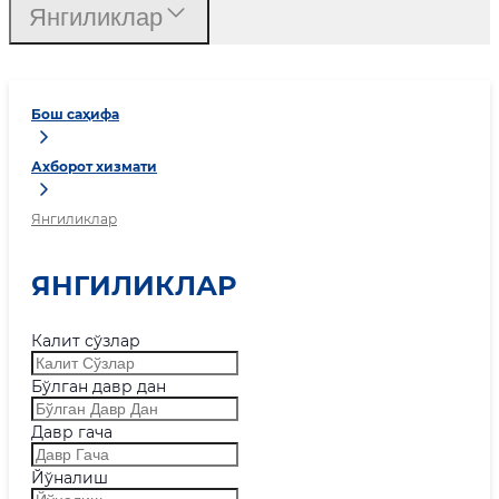
Янгиликлар
Бош саҳифа
Ахборот хизмати
Янгиликлар
ЯНГИЛИКЛАР
Калит сўзлар
Бўлган давр дан
Давр гача
Йўналиш