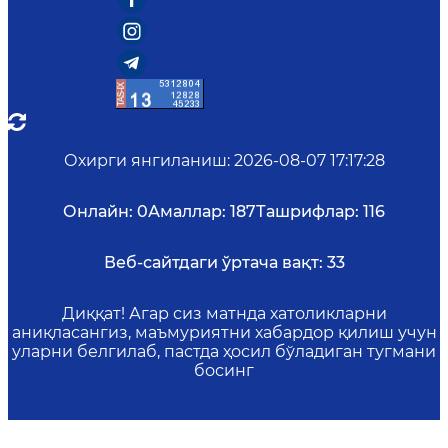
Охирги янгиланиш
:
2026-08-07 17:17:28
Онлайн:
0
Амаллар:
187
Ташрифлар:
116
Веб-сайтдаги ўртача вақт:
33
Диққат! Агар сиз матнда хатоликларни
аниқласангиз, маъмуриятни хабардор қилиш учун
уларни белгилаб, пастда ҳосил бўладиган тугмани
босинг