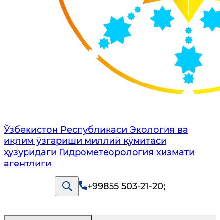
Ўзбекистон Республикаси Экология ва
иқлим ўзгариши миллий қўмитаси
ҳузуридаги Гидрометеорология хизмати
агентлиги
+99855 503-21-20
;