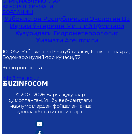
ОЧИҚ МАЪЛУМОТЛАР
АХБОРОТ ХИЗМАТИ
БОҒЛАНИШ
Ўзбекистон Республикаси Экология Ва
Иқлим Ўзгариши Миллий Қўмитаси
Ҳузуридаги Гидрометеорология
Хизмати Агентлиги
100052, Ўзбекистон Республикаси, Тошкент шаҳри,
Бодомзор йўли 1-тор кўчаси, 72
Электрон почта
:
info@meteo.uz
© 2001-
2026
Барча ҳуқуқлар
ҳимояланган. Ушбу веб-сайтдаги
маълумотлардан фойдаланганда
ҳавола кўрсатилиши шарт.