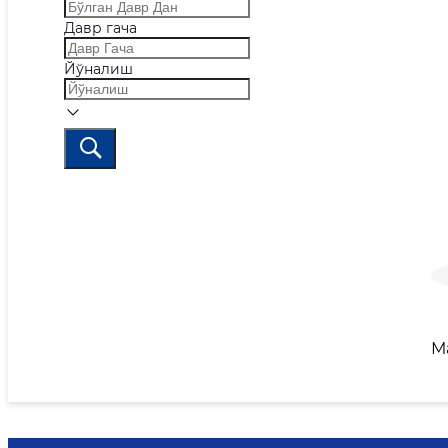
Давр гача
Йўналиш
М