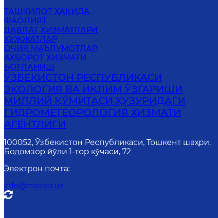
ТАШКИЛОТ ҲАҚИДА
ФАОЛИЯТ
ДАВЛАТ ХИЗМАТЛАРИ
ҲУЖЖАТЛАР
ОЧИҚ МАЪЛУМОТЛАР
АХБОРОТ ХИЗМАТИ
БОҒЛАНИШ
ЎЗБЕКИСТОН РЕСПУБЛИКАСИ
ЭКОЛОГИЯ ВА ИҚЛИМ ЎЗГАРИШИ
МИЛЛИЙ ҚЎМИТАСИ ҲУЗУРИДАГИ
ГИДРОМЕТЕОРОЛОГИЯ ХИЗМАТИ
АГЕНТЛИГИ
100052, Ўзбекистон Республикаси, Тошкент шаҳри,
Бодомзор йўли 1-тор кўчаси, 72
Электрон почта
:
info@meteo.uz