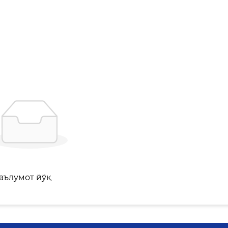
аълумот йўқ