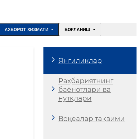
АХБОРОТ ХИЗМАТИ
БОҒЛАНИШ
Янгиликлар
Раҳбариятнинг
баёнотлари ва
нутқлари
Воқеалар тақвими