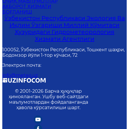
ОЧИҚ МАЪЛУМОТЛАР
АХБОРОТ ХИЗМАТИ
БОҒЛАНИШ
Ўзбекистон Республикаси Экология Ва
Иқлим Ўзгариши Миллий Қўмитаси
Ҳузуридаги Гидрометеорология
Хизмати Агентлиги
100052, Ўзбекистон Республикаси, Тошкент шаҳри,
Бодомзор йўли 1-тор кўчаси, 72
Электрон почта
:
info@meteo.uz
© 2001-
2026
Барча ҳуқуқлар
ҳимояланган. Ушбу веб-сайтдаги
маълумотлардан фойдаланганда
ҳавола кўрсатилиши шарт.