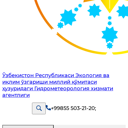
Ўзбекистон Республикаси Экология ва
иқлим ўзгариши миллий қўмитаси
ҳузуридаги Гидрометеорология хизмати
агентлиги
+99855 503-21-20
;