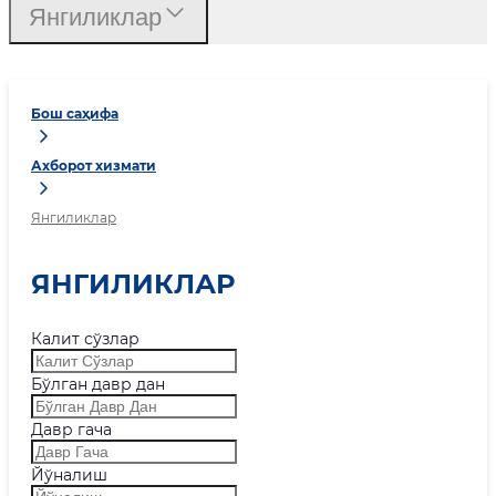
Янгиликлар
Бош саҳифа
Ахборот хизмати
Янгиликлар
ЯНГИЛИКЛАР
Калит сўзлар
Бўлган давр дан
Давр гача
Йўналиш