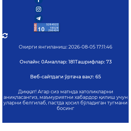
Охирги янгиланиш
:
2026-08-05 17:11:46
Онлайн:
0
Амаллар:
181
Ташрифлар:
73
Веб-сайтдаги ўртача вақт:
65
Диққат! Агар сиз матнда хатоликларни
аниқласангиз, маъмуриятни хабардор қилиш учун
уларни белгилаб, пастда ҳосил бўладиган тугмани
босинг