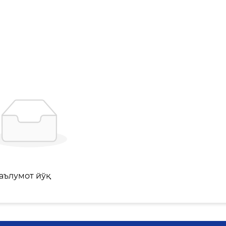
аълумот йўқ