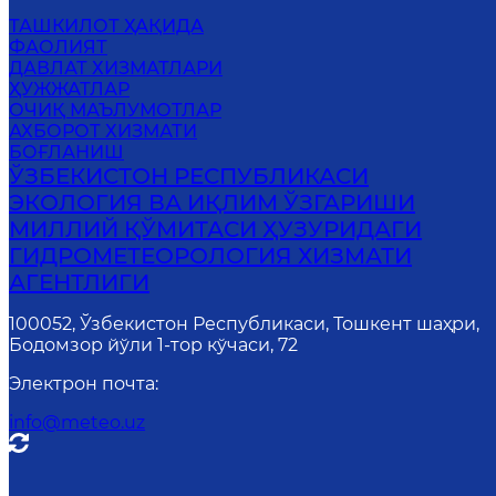
ТАШКИЛОТ ҲАҚИДА
ФАОЛИЯТ
ДАВЛАТ ХИЗМАТЛАРИ
ҲУЖЖАТЛАР
ОЧИҚ МАЪЛУМОТЛАР
АХБОРОТ ХИЗМАТИ
БОҒЛАНИШ
ЎЗБЕКИСТОН РЕСПУБЛИКАСИ
ЭКОЛОГИЯ ВА ИҚЛИМ ЎЗГАРИШИ
МИЛЛИЙ ҚЎМИТАСИ ҲУЗУРИДАГИ
ГИДРОМЕТЕОРОЛОГИЯ ХИЗМАТИ
АГЕНТЛИГИ
100052, Ўзбекистон Республикаси, Тошкент шаҳри,
Бодомзор йўли 1-тор кўчаси, 72
Электрон почта
:
info@meteo.uz