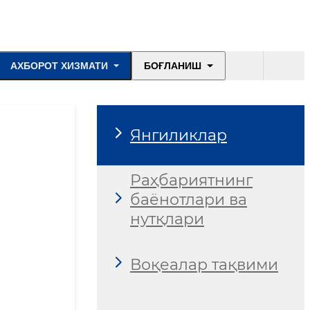
АХБОРОТ ХИЗМАТИ
БОҒЛАНИШ
Янгиликлар
Раҳбариятнинг
баёнотлари ва
нутқлари
Воқеалар тақвими