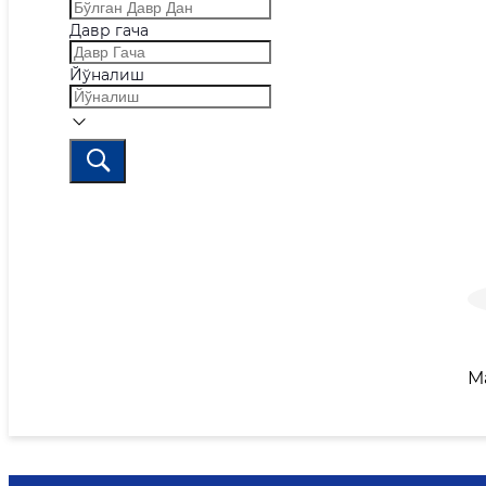
Давр гача
Йўналиш
М