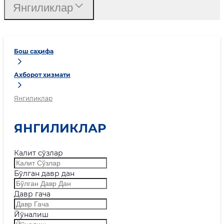
Янгиликлар
Бош саҳифа
Ахборот хизмати
Янгиликлар
ЯНГИЛИКЛАР
Калит сўзлар
Бўлган давр дан
Давр гача
Йўналиш