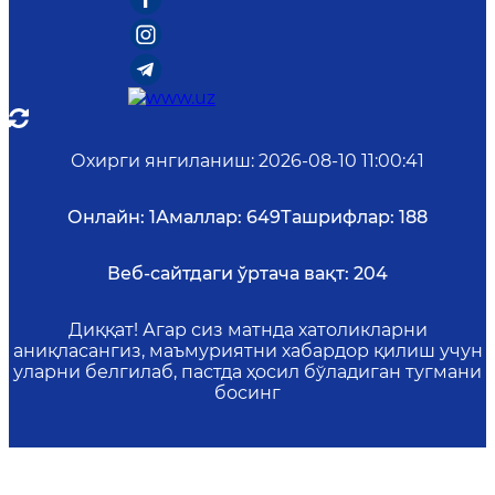
Охирги янгиланиш
:
2026-08-10 11:00:41
Онлайн:
1
Амаллар:
649
Ташрифлар:
188
Веб-сайтдаги ўртача вақт:
204
Диққат! Агар сиз матнда хатоликларни
аниқласангиз, маъмуриятни хабардор қилиш учун
уларни белгилаб, пастда ҳосил бўладиган тугмани
босинг