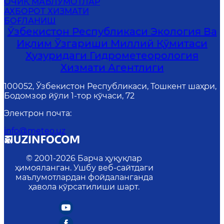
ОЧИҚ МАЪЛУМОТЛАР
АХБОРОТ ХИЗМАТИ
БОҒЛАНИШ
Ўзбекистон Республикаси Экология Ва
Иқлим Ўзгариши Миллий Қўмитаси
Ҳузуридаги Гидрометеорология
Хизмати Агентлиги
100052, Ўзбекистон Республикаси, Тошкент шаҳри,
Бодомзор йўли 1-тор кўчаси, 72
Электрон почта
:
info@meteo.uz
© 2001-
2026
Барча ҳуқуқлар
ҳимояланган. Ушбу веб-сайтдаги
маълумотлардан фойдаланганда
ҳавола кўрсатилиши шарт.