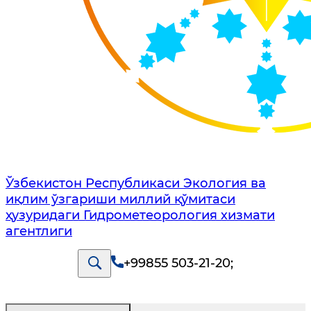
Ўзбекистон Республикаси Экология ва
иқлим ўзгариши миллий қўмитаси
ҳузуридаги Гидрометеорология хизмати
агентлиги
+99855 503-21-20
;