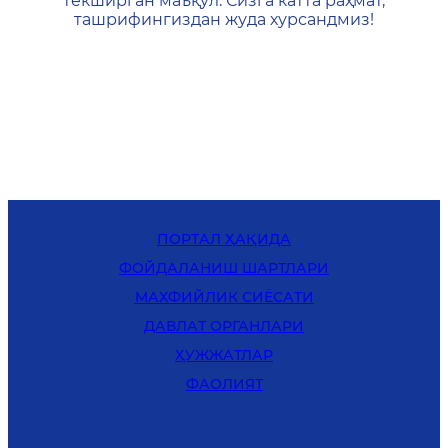
текширган маъқул. Сизга катта раҳмат,
ташрифингиздан жуда хурсандмиз!
ПОРТАЛ ҲАҚИДА
ФОЙДАЛАНИШ ШАРТЛАРИ
MАХФИЙЛИК СИЁСАТИ
ДАВЛАТ ОРГАНЛАРИ
ҲУЖЖАТЛАР
ФАОЛИЯТ