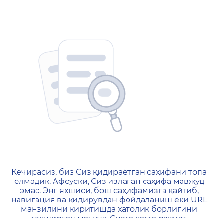
404 — Страница не найд
Кечирасиз, биз Сиз қидираётган саҳифани топа
олмадик. Афсуски, Сиз излаган саҳифа мавжуд
эмас. Энг яхшиси, бош саҳифамизга қайтиб,
навигация ва қидирувдан фойдаланиш ёки URL
манзилини киритишда хатолик борлигини