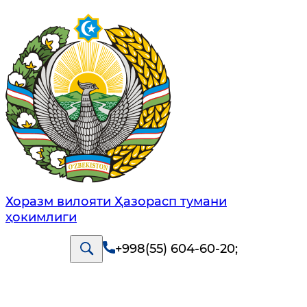
Хоразм вилояти Ҳазорасп тумани
ҳокимлиги
+998(55) 604-60-20
;