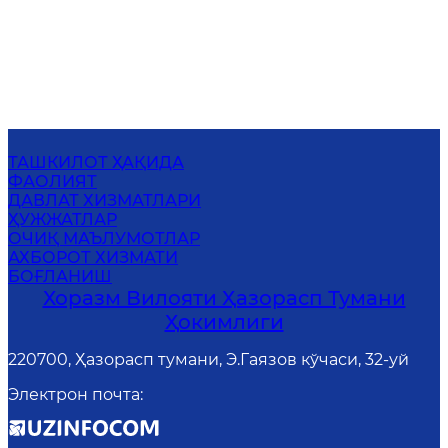
ТАШКИЛОТ ҲАҚИДА
ФАОЛИЯТ
ДАВЛАТ ХИЗМАТЛАРИ
ҲУЖЖАТЛАР
ОЧИҚ МАЪЛУМОТЛАР
АХБОРОТ ХИЗМАТИ
БОҒЛАНИШ
Хоразм Вилояти Ҳазорасп Тумани
Ҳокимлиги
220700, Ҳазорасп тумани, Э.Гаязов кўчаси, 32-уй
Электрон почта
: