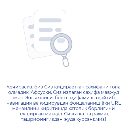
404 — Страница не найд
Кечирасиз, биз Сиз қидираётган саҳифани топа
олмадик. Афсуски, Сиз излаган саҳифа мавжуд
эмас. Энг яхшиси, бош саҳифамизга қайтиб,
навигация ва қидирувдан фойдаланиш ёки URL
манзилини киритишда хатолик борлигини
текширган маъқул. Сизга катта раҳмат,
ташрифингиздан жуда хурсандмиз!