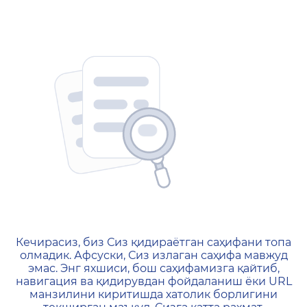
404 — Страница не найд
Кечирасиз, биз Сиз қидираётган саҳифани топа
олмадик. Афсуски, Сиз излаган саҳифа мавжуд
эмас. Энг яхшиси, бош саҳифамизга қайтиб,
навигация ва қидирувдан фойдаланиш ёки URL
манзилини киритишда хатолик борлигини