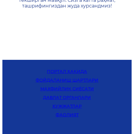
текширган маъқул. Сизга катта раҳмат,
ташрифингиздан жуда хурсандмиз!
ПОРТАЛ ҲАҚИДА
ФОЙДАЛАНИШ ШАРТЛАРИ
MАХФИЙЛИК СИЁСАТИ
ДАВЛАТ ОРГАНЛАРИ
ҲУЖЖАТЛАР
ФАОЛИЯТ