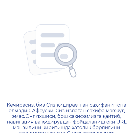
404 — Страница не найд
Кечирасиз, биз Сиз қидираётган саҳифани топа
олмадик. Афсуски, Сиз излаган саҳифа мавжуд
эмас. Энг яхшиси, бош саҳифамизга қайтиб,
навигация ва қидирувдан фойдаланиш ёки URL
манзилини киритишда хатолик борлигини