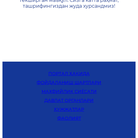
текширган маъқул. Сизга катта раҳмат,
ташрифингиздан жуда хурсандмиз!
ПОРТАЛ ҲАҚИДА
ФОЙДАЛАНИШ ШАРТЛАРИ
MАХФИЙЛИК СИЁСАТИ
ДАВЛАТ ОРГАНЛАРИ
ҲУЖЖАТЛАР
ФАОЛИЯТ