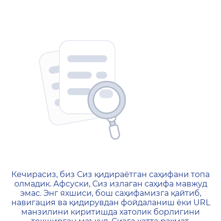
404 — Страница не найд
Кечирасиз, биз Сиз қидираётган саҳифани топа
олмадик. Афсуски, Сиз излаган саҳифа мавжуд
эмас. Энг яхшиси, бош саҳифамизга қайтиб,
навигация ва қидирувдан фойдаланиш ёки URL
манзилини киритишда хатолик борлигини