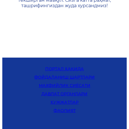
текширган маъқул. Сизга катта раҳмат,
ташрифингиздан жуда хурсандмиз!
ПОРТАЛ ҲАҚИДА
ФОЙДАЛАНИШ ШАРТЛАРИ
MАХФИЙЛИК СИЁСАТИ
ДАВЛАТ ОРГАНЛАРИ
ҲУЖЖАТЛАР
ФАОЛИЯТ