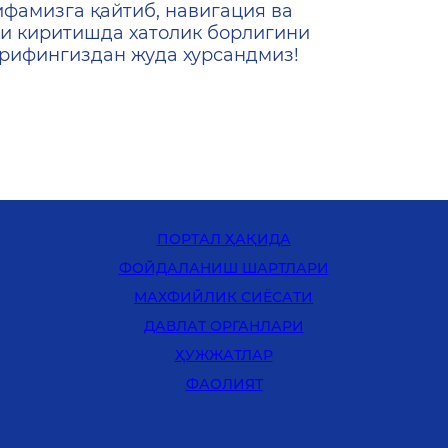
ифамизга қайтиб, навигация ва
и киритишда хатолик борлигини
ашрифингиздан жуда хурсандмиз!
ПОРТАЛ ҲАҚИДА
ФОЙДАЛАНИШ ШАРТЛАРИ
MАХФИЙЛИК СИЁСАТИ
ДАВЛАТ ОРГАНЛАРИ
ҲУЖЖАТЛАР
ФАОЛИЯТ