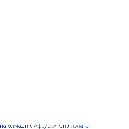
ена
па олмадик. Афсуски, Сиз излаган