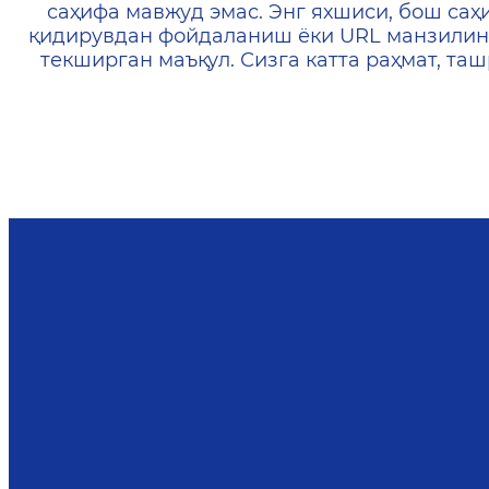
саҳифа мавжуд эмас. Энг яхшиси, бош саҳ
қидирувдан фойдаланиш ёки URL манзилин
текширган маъқул. Сизга катта раҳмат, т