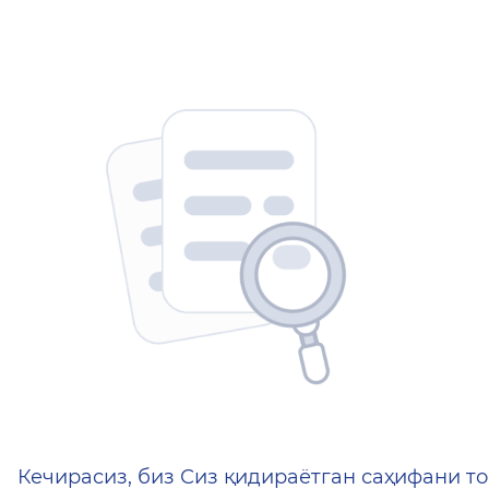
404 — Страница не найд
Кечирасиз, биз Сиз қидираётган саҳифани то