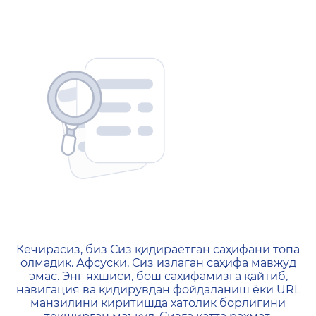
404 — Страница не найд
Кечирасиз, биз Сиз қидираётган саҳифани топа
олмадик. Афсуски, Сиз излаган саҳифа мавжуд
эмас. Энг яхшиси, бош саҳифамизга қайтиб,
навигация ва қидирувдан фойдаланиш ёки URL
манзилини киритишда хатолик борлигини