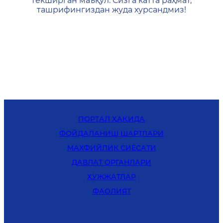
текширган маъқул. Сизга катта раҳмат,
ташрифингиздан жуда хурсандмиз!
ПОРТАЛ ҲАҚИДА
ФОЙДАЛАНИШ ШАРТЛАРИ
MАХФИЙЛИК СИЁСАТИ
ДАВЛАТ ОРГАНЛАРИ
ҲУЖЖАТЛАР
ФАОЛИЯТ