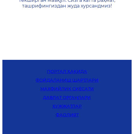
текширган маъқул. Сизга катта раҳмат,
ташрифингиздан жуда хурсандмиз!
ПОРТАЛ ҲАҚИДА
ФОЙДАЛАНИШ ШАРТЛАРИ
MАХФИЙЛИК СИЁСАТИ
ДАВЛАТ ОРГАНЛАРИ
ҲУЖЖАТЛАР
ФАОЛИЯТ