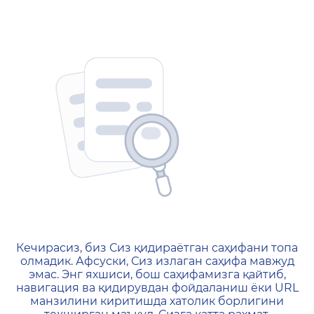
404 — Страница не найд
Кечирасиз, биз Сиз қидираётган саҳифани топа
олмадик. Афсуски, Сиз излаган саҳифа мавжуд
эмас. Энг яхшиси, бош саҳифамизга қайтиб,
навигация ва қидирувдан фойдаланиш ёки URL
манзилини киритишда хатолик борлигини