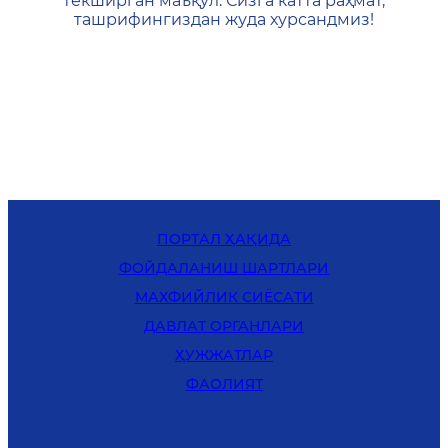
текширган маъқул. Сизга катта раҳмат,
ташрифингиздан жуда хурсандмиз!
ПОРТАЛ ҲАҚИДА
ФОЙДАЛАНИШ ШАРТЛАРИ
MАХФИЙЛИК СИЁСАТИ
ДАВЛАТ ОРГАНЛАРИ
ҲУЖЖАТЛАР
ФАОЛИЯТ