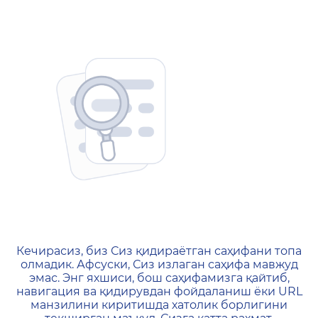
404 — Страница не найд
Кечирасиз, биз Сиз қидираётган саҳифани топа
олмадик. Афсуски, Сиз излаган саҳифа мавжуд
эмас. Энг яхшиси, бош саҳифамизга қайтиб,
навигация ва қидирувдан фойдаланиш ёки URL
манзилини киритишда хатолик борлигини