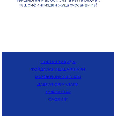
текширган маъқул. Сизга катта раҳмат,
ташрифингиздан жуда хурсандмиз!
ПОРТАЛ ҲАҚИДА
ФОЙДАЛАНИШ ШАРТЛАРИ
MАХФИЙЛИК СИЁСАТИ
ДАВЛАТ ОРГАНЛАРИ
ҲУЖЖАТЛАР
ФАОЛИЯТ