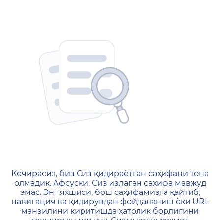
404 — Страница не найд
Кечирасиз, биз Сиз қидираётган саҳифани топа
олмадик. Афсуски, Сиз излаган саҳифа мавжуд
эмас. Энг яхшиси, бош саҳифамизга қайтиб,
навигация ва қидирувдан фойдаланиш ёки URL
манзилини киритишда хатолик борлигини