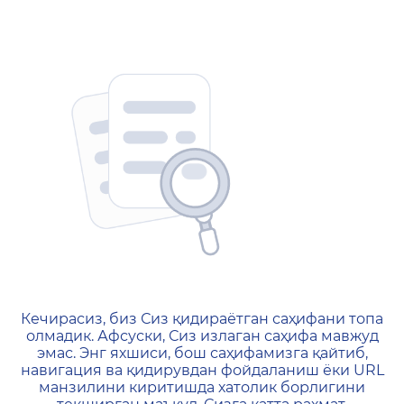
404 — Страница не найд
Кечирасиз, биз Сиз қидираётган саҳифани топа
олмадик. Афсуски, Сиз излаган саҳифа мавжуд
эмас. Энг яхшиси, бош саҳифамизга қайтиб,
навигация ва қидирувдан фойдаланиш ёки URL
манзилини киритишда хатолик борлигини