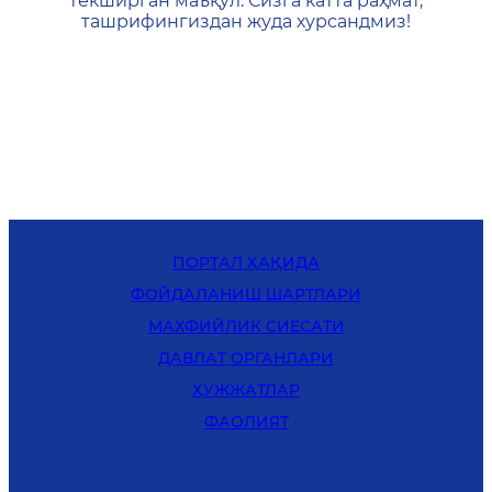
текширган маъқул. Сизга катта раҳмат,
ташрифингиздан жуда хурсандмиз!
ПОРТАЛ ҲАҚИДА
ФОЙДАЛАНИШ ШАРТЛАРИ
MАХФИЙЛИК СИЁСАТИ
ДАВЛАТ ОРГАНЛАРИ
ҲУЖЖАТЛАР
ФАОЛИЯТ