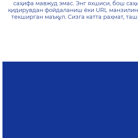
саҳифа мавжуд эмас. Энг яхшиси, бош саҳ
қидирувдан фойдаланиш ёки URL манзилин
текширган маъқул. Сизга катта раҳмат, т