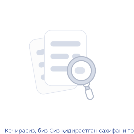
404 — Страница не найд
Кечирасиз, биз Сиз қидираётган саҳифани то