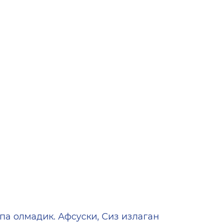
ена
па олмадик. Афсуски, Сиз излаган