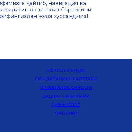
ифамизга қайтиб, навигация ва
и киритишда хатолик борлигини
ашрифингиздан жуда хурсандмиз!
ПОРТАЛ ҲАҚИДА
ФОЙДАЛАНИШ ШАРТЛАРИ
MАХФИЙЛИК СИЁСАТИ
ДАВЛАТ ОРГАНЛАРИ
ҲУЖЖАТЛАР
ФАОЛИЯТ