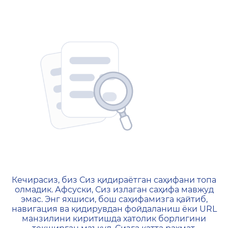
404 — Страница не найд
Кечирасиз, биз Сиз қидираётган саҳифани топа
олмадик. Афсуски, Сиз излаган саҳифа мавжуд
эмас. Энг яхшиси, бош саҳифамизга қайтиб,
навигация ва қидирувдан фойдаланиш ёки URL
манзилини киритишда хатолик борлигини