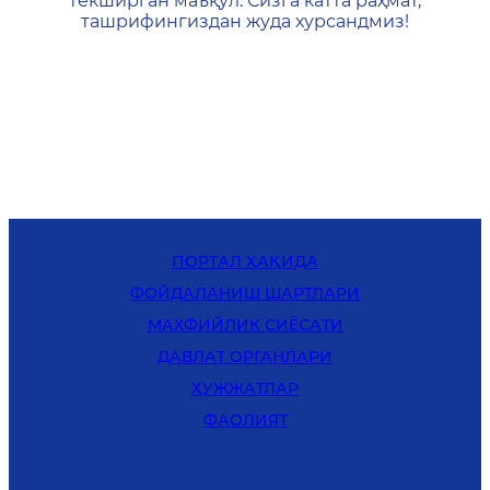
текширган маъқул. Сизга катта раҳмат,
ташрифингиздан жуда хурсандмиз!
ПОРТАЛ ҲАҚИДА
ФОЙДАЛАНИШ ШАРТЛАРИ
MАХФИЙЛИК СИЁСАТИ
ДАВЛАТ ОРГАНЛАРИ
ҲУЖЖАТЛАР
ФАОЛИЯТ