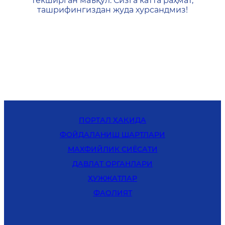
текширган маъқул. Сизга катта раҳмат,
ташрифингиздан жуда хурсандмиз!
ПОРТАЛ ҲАҚИДА
ФОЙДАЛАНИШ ШАРТЛАРИ
MАХФИЙЛИК СИЁСАТИ
ДАВЛАТ ОРГАНЛАРИ
ҲУЖЖАТЛАР
ФАОЛИЯТ