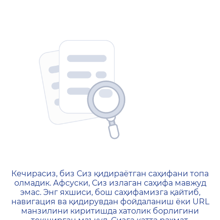
404 — Страница не найд
Кечирасиз, биз Сиз қидираётган саҳифани топа
олмадик. Афсуски, Сиз излаган саҳифа мавжуд
эмас. Энг яхшиси, бош саҳифамизга қайтиб,
навигация ва қидирувдан фойдаланиш ёки URL
манзилини киритишда хатолик борлигини