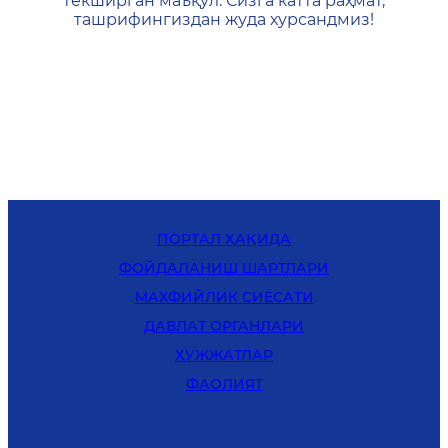
текширган маъқул. Сизга катта раҳмат,
ташрифингиздан жуда хурсандмиз!
ПОРТАЛ ҲАҚИДА
ФОЙДАЛАНИШ ШАРТЛАРИ
MАХФИЙЛИК СИЁСАТИ
ДАВЛАТ ОРГАНЛАРИ
ҲУЖЖАТЛАР
ФАОЛИЯТ