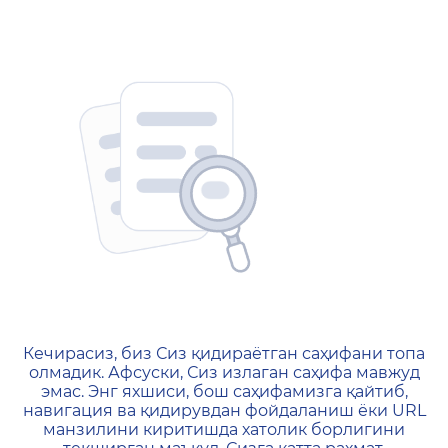
404 — Страница не найд
Кечирасиз, биз Сиз қидираётган саҳифани топа
олмадик. Афсуски, Сиз излаган саҳифа мавжуд
эмас. Энг яхшиси, бош саҳифамизга қайтиб,
навигация ва қидирувдан фойдаланиш ёки URL
манзилини киритишда хатолик борлигини