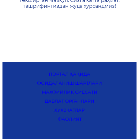
текширган маъқул. Сизга катта раҳмат,
ташрифингиздан жуда хурсандмиз!
ПОРТАЛ ҲАҚИДА
ФОЙДАЛАНИШ ШАРТЛАРИ
MАХФИЙЛИК СИЁСАТИ
ДАВЛАТ ОРГАНЛАРИ
ҲУЖЖАТЛАР
ФАОЛИЯТ