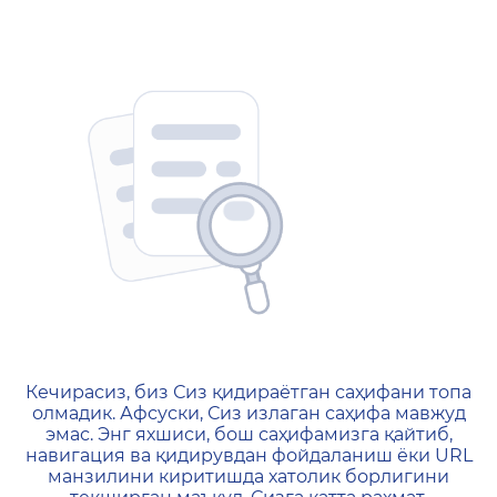
404 — Страница не найд
Кечирасиз, биз Сиз қидираётган саҳифани топа
олмадик. Афсуски, Сиз излаган саҳифа мавжуд
эмас. Энг яхшиси, бош саҳифамизга қайтиб,
навигация ва қидирувдан фойдаланиш ёки URL
манзилини киритишда хатолик борлигини