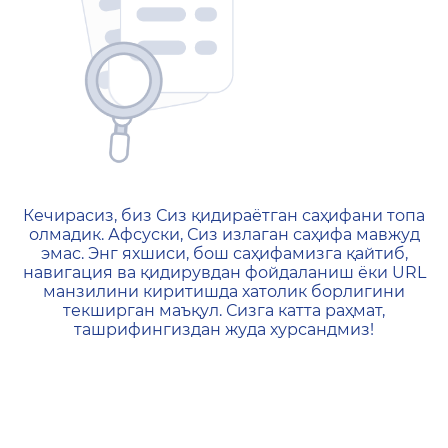
404 — Страница не найд
Кечирасиз, биз Сиз қидираётган саҳифани топа
олмадик. Афсуски, Сиз излаган саҳифа мавжуд
эмас. Энг яхшиси, бош саҳифамизга қайтиб,
навигация ва қидирувдан фойдаланиш ёки URL
манзилини киритишда хатолик борлигини
текширган маъқул. Сизга катта раҳмат,
ташрифингиздан жуда хурсандмиз!