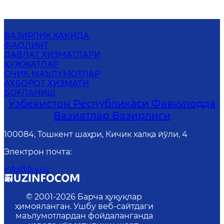
ВАЗИРЛИК ҲАҚИДА
ФАОЛИЯТ
ДАВЛАТ ХИЗМАТЛАРИ
ҲУЖЖАТЛАР
ОЧИҚ МАЪЛУМОТЛАР
АХБОРОТ ХИЗМАТИ
БОҒЛАНИШ
Ўзбекистон Республикаси Фавқулодда
Вазиятлар Вазирлиги
100084, Тошкент шаҳри, Кичик халқа йўли, 4
Электрон почта
:
info@fvv.uz
© 2001-
2026
Барча ҳуқуқлар
ҳимояланган. Ушбу веб-сайтдаги
маълумотлардан фойдаланганда