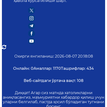
ҳавола кўрсатилиши шарт.
Охирги янгиланиш
:
2026-08-07 20:18:08
Онлайн:
0
Амаллар:
1170
Ташрифлар:
434
Веб-сайтдаги ўртача вақт:
108
Диққат! Агар сиз матнда хатоликларни
аниқласангиз, маъмуриятни хабардор қилиш учун
уларни белгилаб, пастда ҳосил бўладиган тугмани
босинг