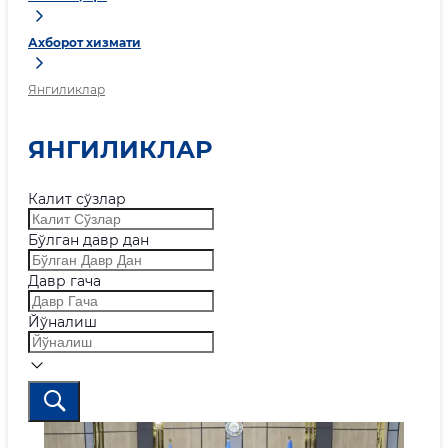
Ахборот хизмати
Янгиликлар
ЯНГИЛИКЛАР
Калит сўзлар
Бўлган давр дан
Давр гача
Йўналиш