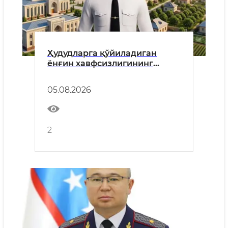
Ҳудудларга қўйиладиган
ёнғин хавфсизлигининг
умумий талаблари
05.08.2026
2