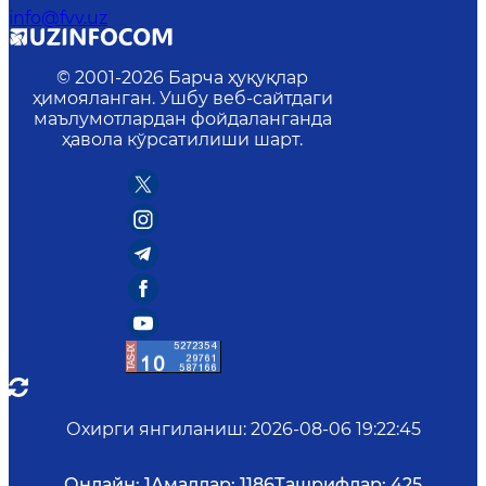
info@fvv.uz
© 2001-
2026
Барча ҳуқуқлар
ҳимояланган. Ушбу веб-сайтдаги
маълумотлардан фойдаланганда
ҳавола кўрсатилиши шарт.
Охирги янгиланиш
:
2026-08-06 19:22:45
Онлайн:
1
Амаллар:
1186
Ташрифлар:
425