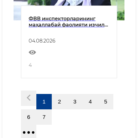
ФВВ инспекторларининг
маҳаллабай фаолияти изчил
давом этмоқда
04.08.2026
4
1
2
3
4
5
6
7