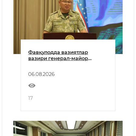
Фавқулодда вазиятлар
вазири генерал-майор
Азизбек Икрамов Тошкент
шаҳар ёшлари билан
06.08.2026
учрашди
17