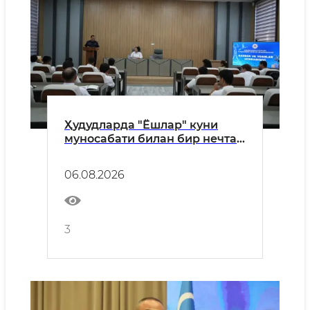
Ҳудудларда "Ёшлар" куни
муносабати билан бир нечта
маънавий-маърифий
тадбирлар ташкил этилди
06.08.2026
3