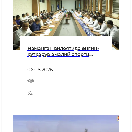
Наманган вилоятида ёнғин-
қутқарув амалий спорти
бўйича Ўзбекистон
Республикаси очиқ
06.08.2026
чемпионатига қуръа
ташланди
32