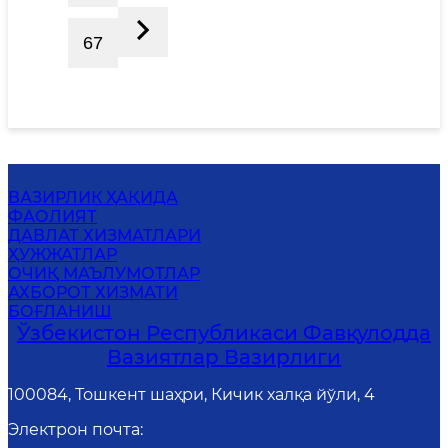
67
ВАЗИРЛИК ҲАҚИДА
ФАОЛИЯТ
ДАВЛАТ ХИЗМАТЛАРИ
ҲУЖЖАТЛАР
ОЧИҚ МАЪЛУМОТЛАР
АХБОРОТ ХИЗМАТИ
БОҒЛАНИШ
Ўзбекистон Республикаси Фавқулодда
Вазиятлар Вазирлиги
100084, Тошкент шаҳри, Кичик халқа йўли, 4
Электрон почта
: