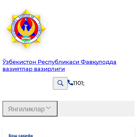
Ўзбекистон Республикаси Фавқулодда
вазиятлар вазирлиги
1101
;
Янгиликлар
Бош саҳифа