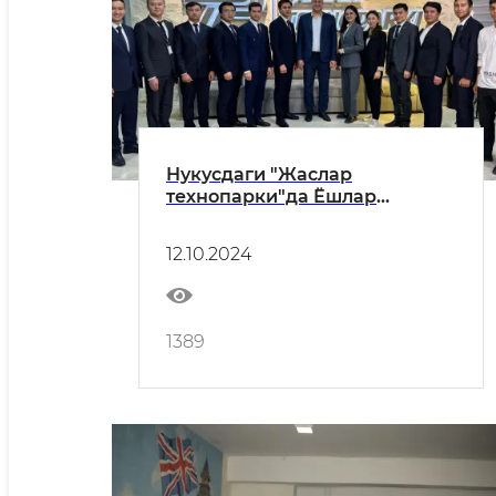
Нукусдаги "Жаслар
технопарки"да Ёшлар
академиясининг навбатдаги
ассамблеяси ўтказилди
12.10.2024
1389