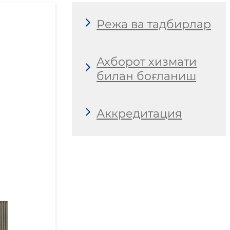
Режа ва тадбирлар
Ахборот хизмати
билан боғланиш
Аккредитация