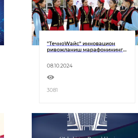
"ТечноWайс" инновацион
ривожланиш марафонининг
республика босқичи
бошланди
08.10.2024
3081