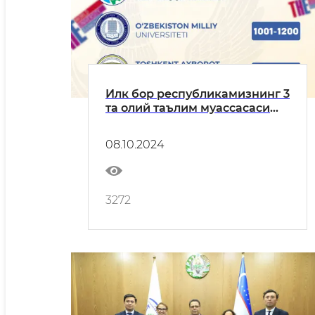
Илк бор республикамизнинг 3
та олий таълим муассасаси
нуфузли рейтинг ташкилоти -
ТҲЕнинг Топ университетлар
08.10.2024
рўйхатидан жой олди!
3272