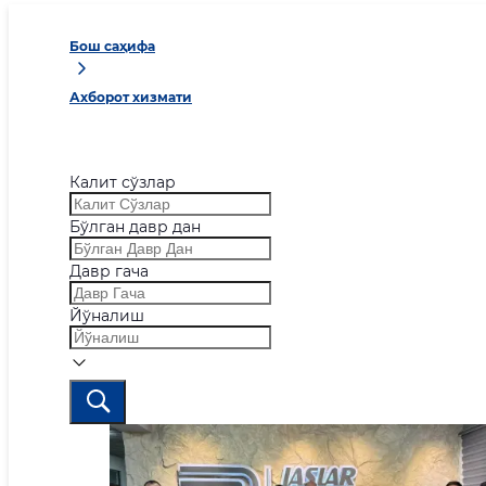
Бош саҳифа
Ахборот хизмати
Калит сўзлар
Бўлган давр дан
Давр гача
Йўналиш