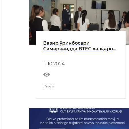
Вазир ўринбосари
Самарқандда BTEC халқаро
таʻлим дастурларини амалга
ошириш учун тайёргарлик
11.10.2024
ишлари билан танишди
2898