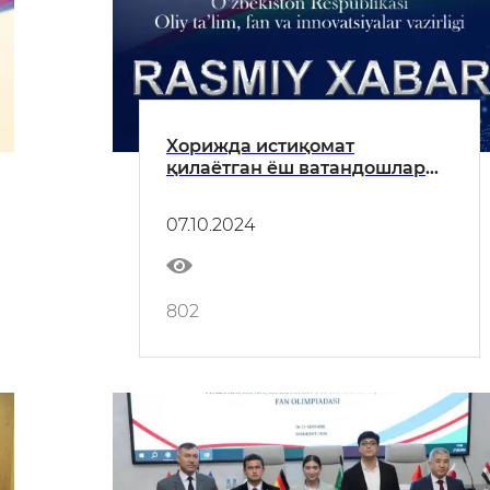
Xорижда истиқомат
қилаётган ёш ватандошлар
учун 30 та давлат гранти
ажратилди.
07.10.2024
802