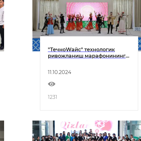
"ТечноWайс" технологик
ривожланиш марафонининг
республика босқичи
ғолиблари тақдирланди
11.10.2024
1231