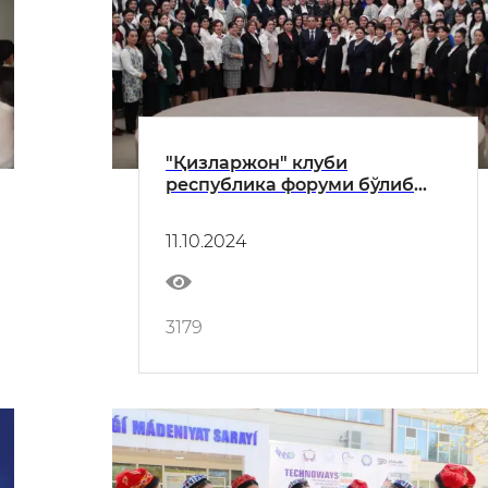
"Қизларжон" клуби
республика форуми бўлиб
ўтди
11.10.2024
3179