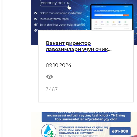
Вакант директор
лавозимлари учун очиқ
мустақил танлов
09.10.2024
3467