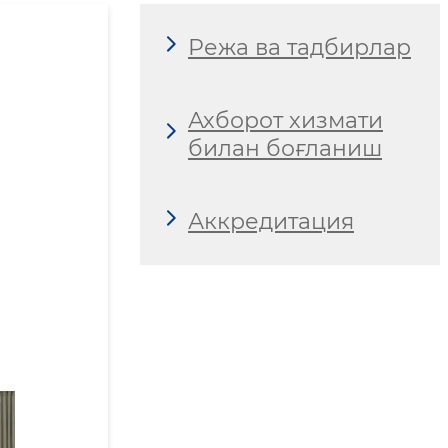
Режа ва тадбирлар
Ахборот хизмати
билан боғланиш
Аккредитация