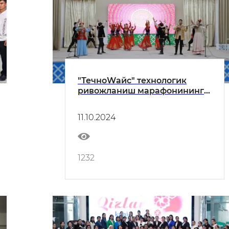
"ТечноWайс" технологик
ривожланиш марафонининг
республика босқичи
ғолиблари тақдирланди
11.10.2024
1232