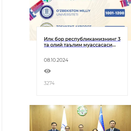
Илк бор республикамизнинг 3
та олий таълим муассасаси
нуфузли рейтинг ташкилоти -
ТҲЕнинг Топ университетлар
08.10.2024
рўйхатидан жой олди!
3274