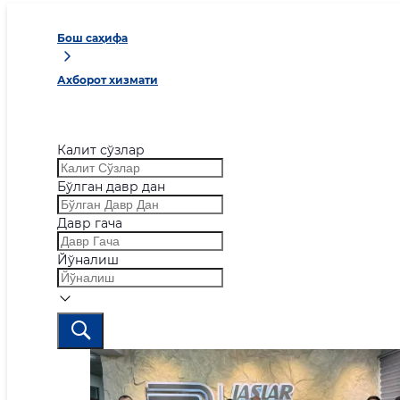
Бош саҳифа
Ахборот хизмати
Калит сўзлар
Бўлган давр дан
Давр гача
Йўналиш