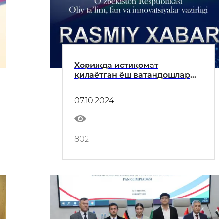
Xорижда истиқомат
қилаётган ёш ватандошлар
учун 30 та давлат гранти
ажратилди.
07.10.2024
802