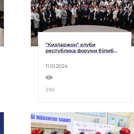
"Қизларжон" клуби
республика форуми бўлиб
ўтди
11.10.2024
3181