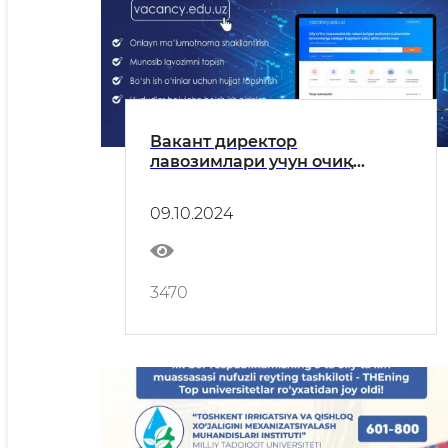
Вакант директор
лавозимлари учун очиқ
мустақил танлов
09.10.2024
3470