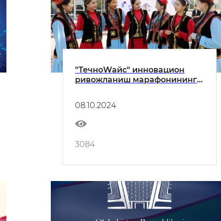
"ТечноWайс" инновацион
ривожланиш марафонининг
республика босқичи
бошланди
08.10.2024
3084