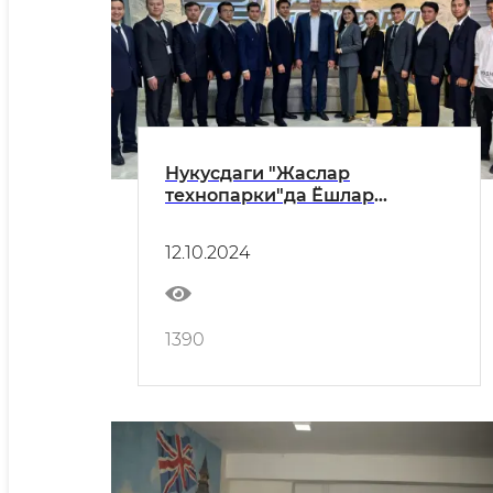
Нукусдаги "Жаслар
технопарки"да Ёшлар
академиясининг навбатдаги
ассамблеяси ўтказилди
12.10.2024
1390