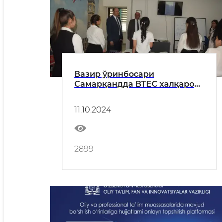
Вазир ўринбосари
Самарқандда BTEC халқаро
таʻлим дастурларини амалга
ошириш учун тайёргарлик
11.10.2024
ишлари билан танишди
2899