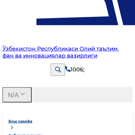
Ўзбекистон Республикаси Олий таълим,
фан ва инновациялар вазирлиги
1006
;
N/A
Бош саҳифа