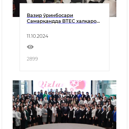
Вазир ўринбосари
Самарқандда BTEC халқаро
таʻлим дастурларини амалга
ошириш учун тайёргарлик
11.10.2024
ишлари билан танишди
2899