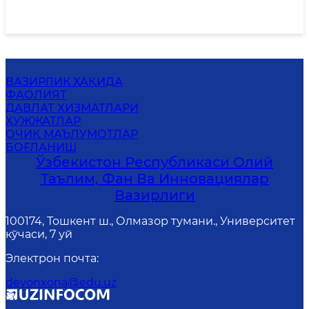
ВАЗИРЛИК ҲАҚИДА
ФАОЛИЯТ
ДАВЛАТ ХИЗМАТЛАРИ
ҲУЖЖАТЛАР
ОЧИҚ МАЪЛУМОТЛАР
БОҒЛАНИШ
Ўзбекистон Республикаси Олий
Таълим, Фан Ва Инновациялар
Вазирлиги
100174, Тошкент ш., Олмазор тумани., Университет
кўчаси, 7 уй
Электрон почта
:
devonxona@edu.uz