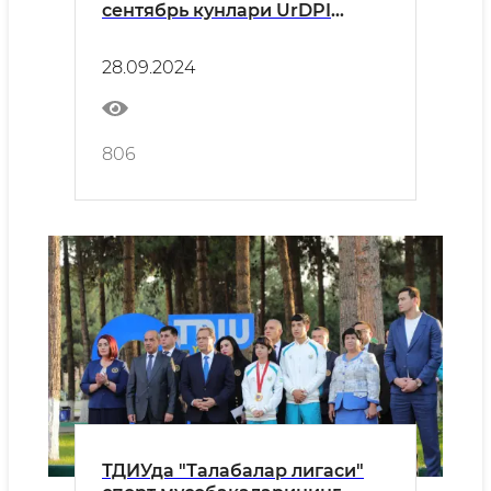
сентябрь кунлари UrDPI
ташкилотчилигида дунёнинг
30 га яқин етук олимларини
28.09.2024
жамлаган "Янги авлод юпқа
плёнкали фотоволтаик
тизимлар учун илғор
функционал материаллар"
806
мавзусида халқаро илмий-
амалий конференция бўлиб
ўтмоқда.
ТДИУда "Талабалар лигаси"