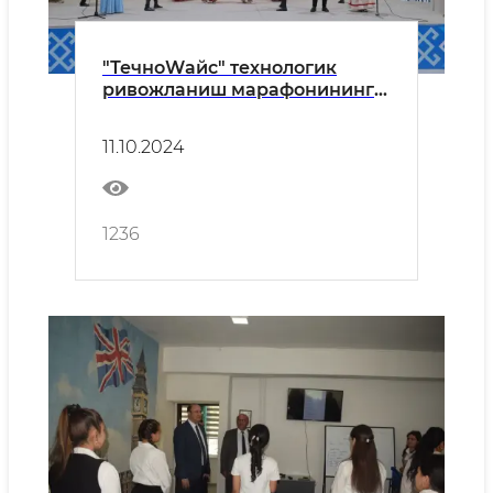
"ТечноWайс" технологик
ривожланиш марафонининг
республика босқичи
ғолиблари тақдирланди
11.10.2024
1236