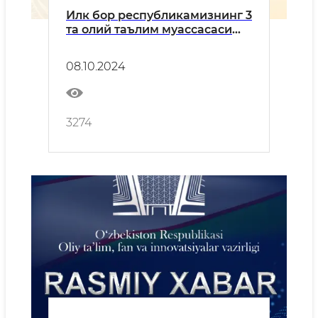
Илк бор республикамизнинг 3
та олий таълим муассасаси
нуфузли рейтинг ташкилоти -
ТҲЕнинг Топ университетлар
08.10.2024
рўйхатидан жой олди!
3274