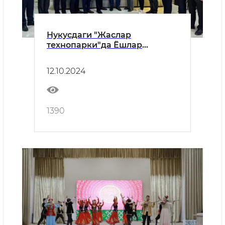
Нукусдаги "Жаслар
технопарки"да Ёшлар
академиясининг навбатдаги
ассамблеяси ўтказилди
12.10.2024
1390