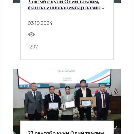
3 октябр куни Олий таълим,
фан ва инновациялар вазири
Қўнғиротбой Шарипов
БМТнинг Савдо ва тараққиёт
03.10.2024
конференцияси (УНCТАД)
Бош котиби Ребека Гринспан
билан учрашув ўтказди.
1297
27 сентябр куни Олий таълим,