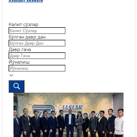
Ахборот хизмати
Калит сўзлар
Бўлган давр дан
Давр гача
Йўналиш