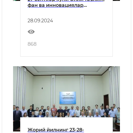
фан ва инновациялар
вазирлиги томонидан
Ўзбекистон давлат жаҳон
28.09.2024
тиллари университетида
Хорижий тиллар фан
олимпиадасининг тақдирлаш
маросими ўтказилди.
868
Жорий йилнинг 23-28-