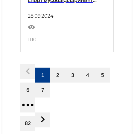
спорт мусобақаларининг
очилиш маросими бўлиб ўтди
28.09.2024
1110
1
2
3
4
5
6
7
82