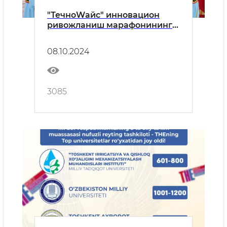
"ТечноWайс" инновацион
ривожланиш марафонининг
республика босқичи
бошланди
08.10.2024
3085