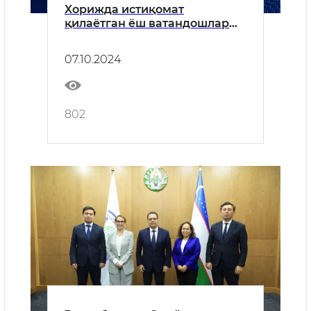
Xорижда истиқомат
қилаётган ёш ватандошлар
учун 30 та давлат гранти
ажратилди.
07.10.2024
802