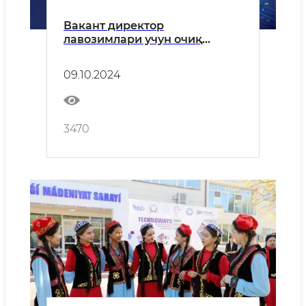
Вакант директор
лавозимлари учун очиқ
мустақил танлов
09.10.2024
3470