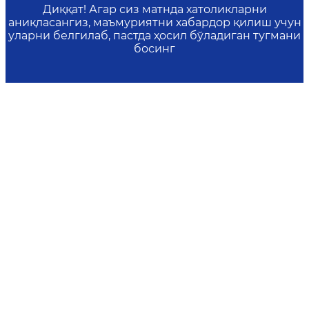
Диққат! Агар сиз матнда хатоликларни
аниқласангиз, маъмуриятни хабардор қилиш учун
уларни белгилаб, пастда ҳосил бўладиган тугмани
босинг