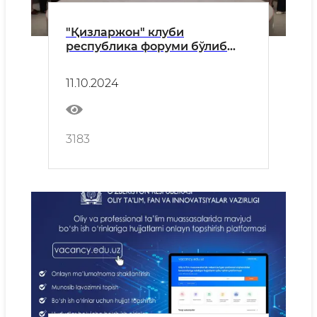
"Қизларжон" клуби
республика форуми бўлиб
ўтди
11.10.2024
3183