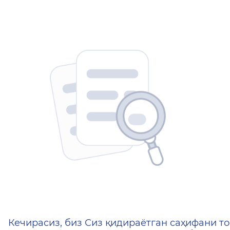
404 — Страница не найд
Кечирасиз, биз Сиз қидираётган саҳифани то