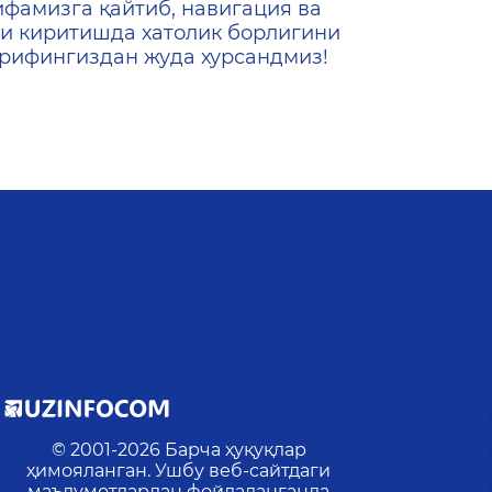
ифамизга қайтиб, навигация ва
и киритишда хатолик борлигини
ашрифингиздан жуда хурсандмиз!
© 2001-
2026
Барча ҳуқуқлар
р
ҳимояланган. Ушбу веб-сайтдаги
маълумотлардан фойдаланганда