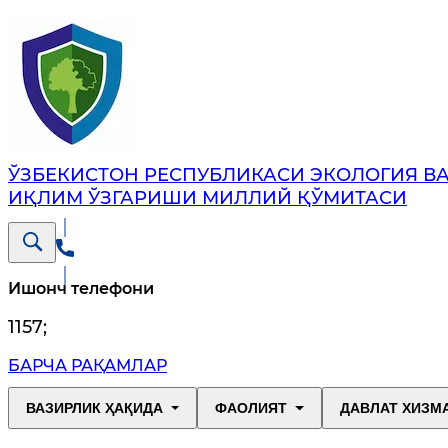
ЎЗБЕКИСТОН РЕСПУБЛИКАСИ ЭКОЛОГИЯ В
ИҚЛИМ ЎЗГАРИШИ МИЛЛИЙ ҚЎМИТАСИ
Ишонч телефони
1157
;
БАРЧА РАҚАМЛАР
ВАЗИРЛИК ҲАҚИДА
ФАОЛИЯТ
ДАВЛАТ ХИЗМ