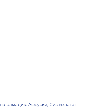
ена
па олмадик. Афсуски, Сиз излаган