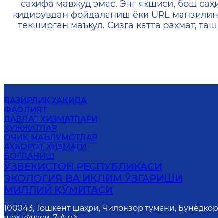
саҳифа мавжуд эмас. Энг яхшиси, бош саҳ
қидирувдан фойдаланиш ёки URL манзилин
текширган маъқул. Сизга катта раҳмат, т
ВАЗИРЛИК ҲАҚИДА
ФАОЛИЯТ
ДАВЛАТ ХИЗМАТЛАРИ
ҲУЖЖАТЛАР
ОЧИҚ МАЪЛУМОТЛАР
АХБОРОТ ХИЗМАТИ
БОҒЛАНИШ
ЎЗБЕКИСТОН РЕСПУБЛИКАСИ
ЭКОЛОГИЯ ВА ИҚЛИМ ЎЗГАРИШИ
МИЛЛИЙ ҚЎМИТАСИ
100043, Тошкент шаҳри, Чилонзор тумани, Бунёдко
шоҳ кўчаси, 7-А уй