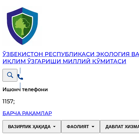
ЎЗБЕКИСТОН РЕСПУБЛИКАСИ ЭКОЛОГИЯ В
ИҚЛИМ ЎЗГАРИШИ МИЛЛИЙ ҚЎМИТАСИ
Ишонч телефони
1157
;
БАРЧА РАҚАМЛАР
ВАЗИРЛИК ҲАҚИДА
ФАОЛИЯТ
ДАВЛАТ ХИЗМ