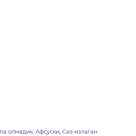
ена
па олмадик. Афсуски, Сиз излаган