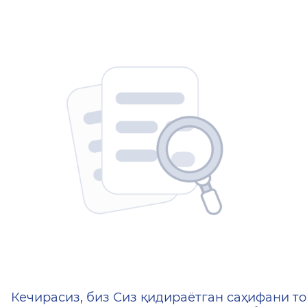
404 — Страница не найд
Кечирасиз, биз Сиз қидираётган саҳифани то