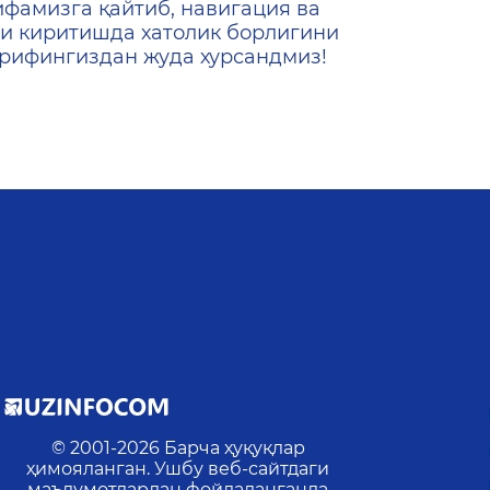
ифамизга қайтиб, навигация ва
и киритишда хатолик борлигини
ашрифингиздан жуда хурсандмиз!
© 2001-
2026
Барча ҳуқуқлар
р
ҳимояланган. Ушбу веб-сайтдаги
маълумотлардан фойдаланганда