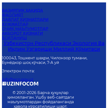
ВАЗИРЛИК ҲАҚИДА
ФАОЛИЯТ
ДАВЛАТ ХИЗМАТЛАРИ
ҲУЖЖАТЛАР
ОЧИҚ МАЪЛУМОТЛАР
АХБОРОТ ХИЗМАТИ
БОҒЛАНИШ
Ўзбекистон Республикаси Экология Ва
Иқлим Ўзгариши Миллий Қўмитаси
100043, Тошкент шаҳри, Чилонзор тумани,
Бунёдкор шоҳ кўчаси, 7-А уй
Электрон почта
:
info@eco.gov.uz
© 2001-
2026
Барча ҳуқуқлар
ҳимояланган. Ушбу веб-сайтдаги
маълумотлардан фойдаланганда
ҳавола кўрсатилиши шарт.