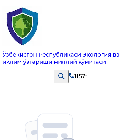
Ўзбекистон Республикаси Экология ва
иқлим ўзгариши миллий қўмитаси
1157
;