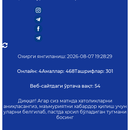
Охирги янгиланиш
:
2026-08-07 19:28:29
Онлайн:
4
Амаллар:
468
Ташрифлар:
301
Веб-сайтдаги ўртача вақт:
54
Диққат! Агар сиз матнда хатоликларни
аниқласангиз, маъмуриятни хабардор қилиш учун
уларни белгилаб, пастда ҳосил бўладиган тугмани
босинг