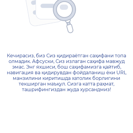
404 — Страница не найд
Кечирасиз, биз Сиз қидираётган саҳифани топа
олмадик. Афсуски, Сиз излаган саҳифа мавжуд
эмас. Энг яхшиси, бош саҳифамизга қайтиб,
навигация ва қидирувдан фойдаланиш ёки URL
манзилини киритишда хатолик борлигини
текширган маъқул. Сизга катта раҳмат,
ташрифингиздан жуда хурсандмиз!