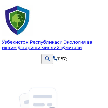
Ўзбекистон Республикаси Экология ва
иқлим ўзгариши миллий қўмитаси
1157
;