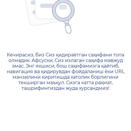
404 — Страница не найд
Кечирасиз, биз Сиз қидираётган саҳифани топа
олмадик. Афсуски, Сиз излаган саҳифа мавжуд
эмас. Энг яхшиси, бош саҳифамизга қайтиб,
навигация ва қидирувдан фойдаланиш ёки URL
манзилини киритишда хатолик борлигини
текширган маъқул. Сизга катта раҳмат,
ташрифингиздан жуда хурсандмиз!