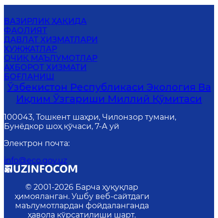
ВАЗИРЛИК ҲАҚИДА
ФАОЛИЯТ
ДАВЛАТ ХИЗМАТЛАРИ
ҲУЖЖАТЛАР
ОЧИҚ МАЪЛУМОТЛАР
АХБОРОТ ХИЗМАТИ
БОҒЛАНИШ
Ўзбекистон Республикаси Экология Ва
Иқлим Ўзгариши Миллий Қўмитаси
100043, Тошкент шаҳри, Чилонзор тумани,
Бунёдкор шоҳ кўчаси, 7-А уй
Электрон почта
:
info@eco.gov.uz
© 2001-
2026
Барча ҳуқуқлар
ҳимояланган. Ушбу веб-сайтдаги
маълумотлардан фойдаланганда
ҳавола кўрсатилиши шарт.