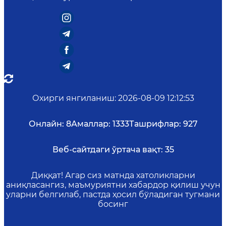
Охирги янгиланиш
:
2026-08-09 12:12:53
Онлайн:
8
Амаллар:
1333
Ташрифлар:
927
Веб-сайтдаги ўртача вақт:
35
Диққат! Агар сиз матнда хатоликларни
аниқласангиз, маъмуриятни хабардор қилиш учун
уларни белгилаб, пастда ҳосил бўладиган тугмани
босинг