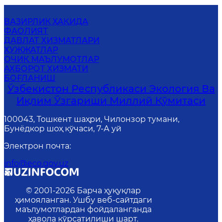
ВАЗИРЛИК ҲАҚИДА
ФАОЛИЯТ
ДАВЛАТ ХИЗМАТЛАРИ
ҲУЖЖАТЛАР
ОЧИҚ МАЪЛУМОТЛАР
АХБОРОТ ХИЗМАТИ
БОҒЛАНИШ
Ўзбекистон Республикаси Экология Ва
Иқлим Ўзгариши Миллий Қўмитаси
100043, Тошкент шаҳри, Чилонзор тумани,
Бунёдкор шоҳ кўчаси, 7-А уй
Электрон почта
:
info@eco.gov.uz
© 2001-
2026
Барча ҳуқуқлар
ҳимояланган. Ушбу веб-сайтдаги
маълумотлардан фойдаланганда
ҳавола кўрсатилиши шарт.