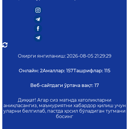
Охирги янгиланиш
:
2026-08-05 21:29:29
Онлайн:
2
Амаллар:
157
Ташрифлар:
115
Веб-сайтдаги ўртача вақт:
17
Диққат! Агар сиз матнда хатоликларни
аниқласангиз, маъмуриятни хабардор қилиш учун
уларни белгилаб, пастда ҳосил бўладиган тугмани
босинг