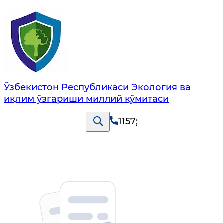
Ўзбекистон Республикаси Экология ва
иқлим ўзгариши миллий қўмитаси
1157
;