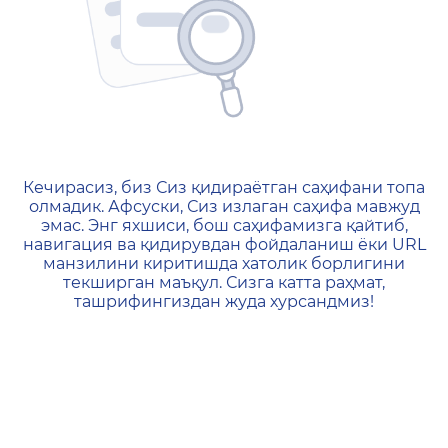
404 — Страница не найд
Кечирасиз, биз Сиз қидираётган саҳифани топа
олмадик. Афсуски, Сиз излаган саҳифа мавжуд
эмас. Энг яхшиси, бош саҳифамизга қайтиб,
навигация ва қидирувдан фойдаланиш ёки URL
манзилини киритишда хатолик борлигини
текширган маъқул. Сизга катта раҳмат,
ташрифингиздан жуда хурсандмиз!