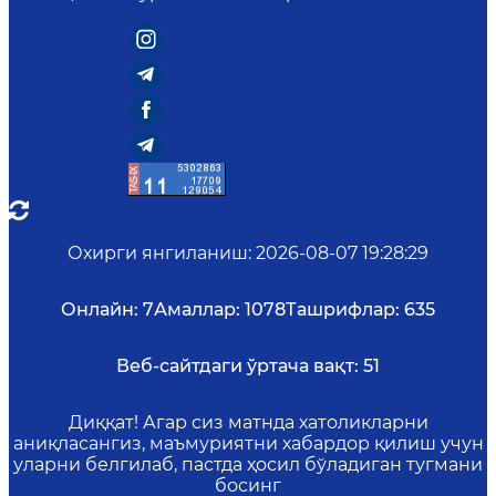
Охирги янгиланиш
:
2026-08-07 19:28:29
Онлайн:
7
Амаллар:
1078
Ташрифлар:
635
Веб-сайтдаги ўртача вақт:
51
Диққат! Агар сиз матнда хатоликларни
аниқласангиз, маъмуриятни хабардор қилиш учун
уларни белгилаб, пастда ҳосил бўладиган тугмани
босинг