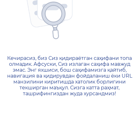
404 — Страница не найд
Кечирасиз, биз Сиз қидираётган саҳифани топа
олмадик. Афсуски, Сиз излаган саҳифа мавжуд
эмас. Энг яхшиси, бош саҳифамизга қайтиб,
навигация ва қидирувдан фойдаланиш ёки URL
манзилини киритишда хатолик борлигини
текширган маъқул. Сизга катта раҳмат,
ташрифингиздан жуда хурсандмиз!