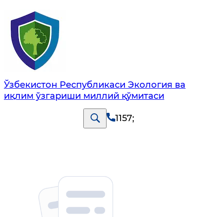
Ўзбекистон Республикаси Экология ва
иқлим ўзгариши миллий қўмитаси
1157
;