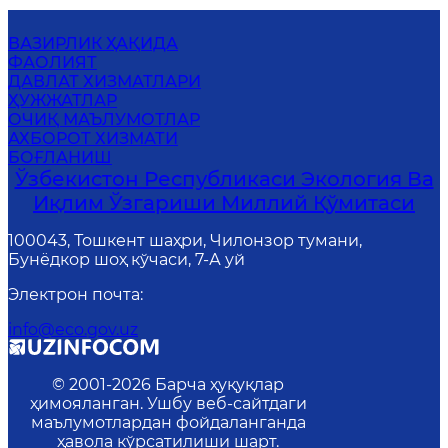
ВАЗИРЛИК ҲАҚИДА
ФАОЛИЯТ
ДАВЛАТ ХИЗМАТЛАРИ
ҲУЖЖАТЛАР
ОЧИҚ МАЪЛУМОТЛАР
АХБОРОТ ХИЗМАТИ
БОҒЛАНИШ
Ўзбекистон Республикаси Экология Ва
Иқлим Ўзгариши Миллий Қўмитаси
100043, Тошкент шаҳри, Чилонзор тумани,
Бунёдкор шоҳ кўчаси, 7-А уй
Электрон почта
:
info@eco.gov.uz
© 2001-
2026
Барча ҳуқуқлар
ҳимояланган. Ушбу веб-сайтдаги
маълумотлардан фойдаланганда
ҳавола кўрсатилиши шарт.