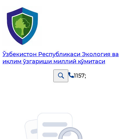
Ўзбекистон Республикаси Экология ва
иқлим ўзгариши миллий қўмитаси
1157
;