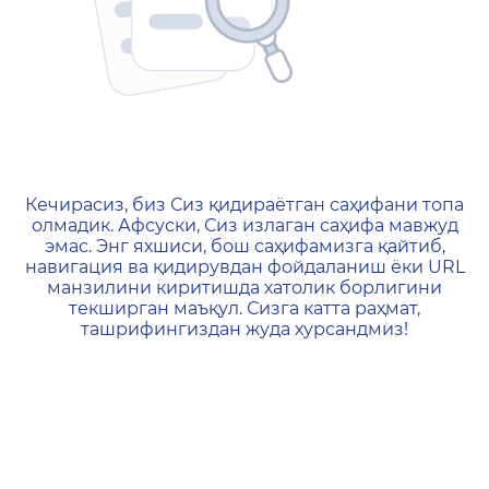
404 — Страница не найд
Кечирасиз, биз Сиз қидираётган саҳифани топа
олмадик. Афсуски, Сиз излаган саҳифа мавжуд
эмас. Энг яхшиси, бош саҳифамизга қайтиб,
навигация ва қидирувдан фойдаланиш ёки URL
манзилини киритишда хатолик борлигини
текширган маъқул. Сизга катта раҳмат,
ташрифингиздан жуда хурсандмиз!