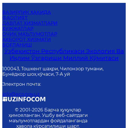
ВАЗИРЛИК ҲАҚИДА
ФАОЛИЯТ
ДАВЛАТ ХИЗМАТЛАРИ
ҲУЖЖАТЛАР
ОЧИҚ МАЪЛУМОТЛАР
АХБОРОТ ХИЗМАТИ
БОҒЛАНИШ
Ўзбекистон Республикаси Экология Ва
Иқлим Ўзгариши Миллий Қўмитаси
100043, Тошкент шаҳри, Чилонзор тумани,
Бунёдкор шоҳ кўчаси, 7-А уй
Электрон почта
:
info@eco.gov.uz
© 2001-
2026
Барча ҳуқуқлар
ҳимояланган. Ушбу веб-сайтдаги
маълумотлардан фойдаланганда
ҳавола кўрсатилиши шарт.