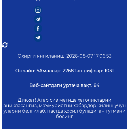
Охирги янгиланиш
:
2026-08-07 17:06:53
Онлайн:
5
Амаллар:
2268
Ташрифлар:
1031
Веб-сайтдаги ўртача вақт:
84
Диққат! Агар сиз матнда хатоликларни
аниқласангиз, маъмуриятни хабардор қилиш учун
уларни белгилаб, пастда ҳосил бўладиган тугмани
босинг