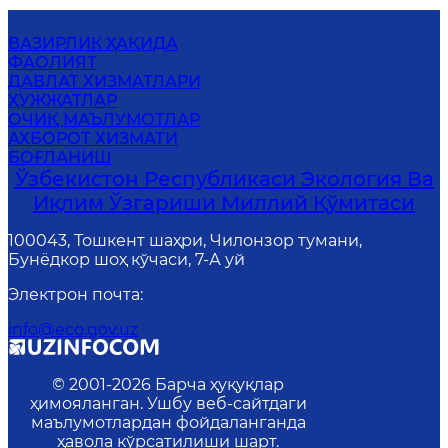
ВАЗИРЛИК ҲАҚИДА
ФАОЛИЯТ
ДАВЛАТ ХИЗМАТЛАРИ
ҲУЖЖАТЛАР
ОЧИҚ МАЪЛУМОТЛАР
АХБОРОТ ХИЗМАТИ
БОҒЛАНИШ
Ўзбекистон Республикаси Экология Ва
Иқлим Ўзгариши Миллий Қўмитаси
100043, Тошкент шаҳри, Чилонзор тумани,
Бунёдкор шоҳ кўчаси, 7-А уй
Электрон почта
:
info@eco.gov.uz
© 2001-
2026
Барча ҳуқуқлар
ҳимояланган. Ушбу веб-сайтдаги
маълумотлардан фойдаланганда
ҳавола кўрсатилиши шарт.