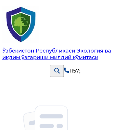
Ўзбекистон Республикаси Экология ва
иқлим ўзгариши миллий қўмитаси
1157
;