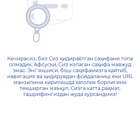
404 — Страница не найд
Кечирасиз, биз Сиз қидираётган саҳифани топа
олмадик. Афсуски, Сиз излаган саҳифа мавжуд
эмас. Энг яхшиси, бош саҳифамизга қайтиб,
навигация ва қидирувдан фойдаланиш ёки URL
манзилини киритишда хатолик борлигини
текширган маъқул. Сизга катта раҳмат,
ташрифингиздан жуда хурсандмиз!