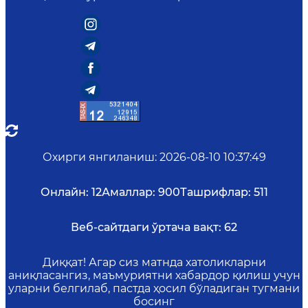
Охирги янгиланиш
:
2026-08-10 10:37:49
Онлайн:
12
Амаллар:
900
Ташрифлар:
511
Веб-сайтдаги ўртача вақт:
62
Диққат! Агар сиз матнда хатоликларни
аниқласангиз, маъмуриятни хабардор қилиш учун
уларни белгилаб, пастда ҳосил бўладиган тугмани
босинг