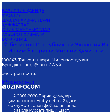
ВАЗИРЛИК ҲАҚИДА
ФАОЛИЯТ
ДАВЛАТ ХИЗМАТЛАРИ
ҲУЖЖАТЛАР
ОЧИҚ МАЪЛУМОТЛАР
АХБОРОТ ХИЗМАТИ
БОҒЛАНИШ
Ўзбекистон Республикаси Экология Ва
Иқлим Ўзгариши Миллий Қўмитаси
100043, Тошкент шаҳри, Чилонзор тумани,
Бунёдкор шоҳ кўчаси, 7-А уй
Электрон почта
:
info@eco.gov.uz
© 2001-
2026
Барча ҳуқуқлар
ҳимояланган. Ушбу веб-сайтдаги
маълумотлардан фойдаланганда
ҳавола кўрсатилиши шарт.