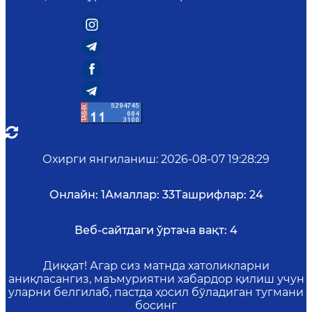
Охирги янгиланиш
:
2026-08-07 19:28:29
Онлайн:
1
Амаллар:
33
Ташрифлар:
24
Веб-сайтдаги ўртача вақт:
4
Диққат! Агар сиз матнда хатоликларни
аниқласангиз, маъмуриятни хабардор қилиш учун
уларни белгилаб, пастда ҳосил бўладиган тугмани
босинг