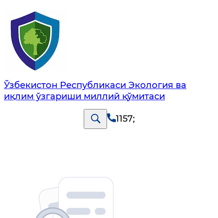
Ўзбекистон Республикаси Экология ва
иқлим ўзгариши миллий қўмитаси
1157
;