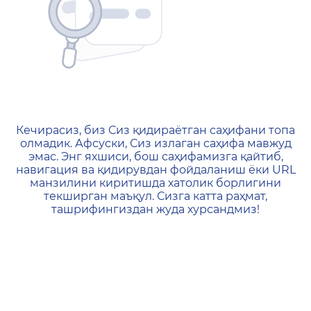
404 — Страница не найд
Кечирасиз, биз Сиз қидираётган саҳифани топа
олмадик. Афсуски, Сиз излаган саҳифа мавжуд
эмас. Энг яхшиси, бош саҳифамизга қайтиб,
навигация ва қидирувдан фойдаланиш ёки URL
манзилини киритишда хатолик борлигини
текширган маъқул. Сизга катта раҳмат,
ташрифингиздан жуда хурсандмиз!