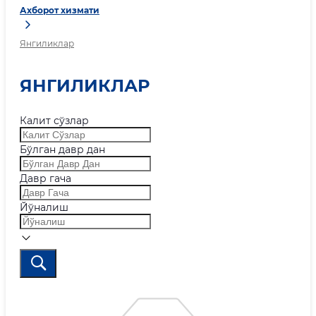
Ахборот хизмати
Янгиликлар
ЯНГИЛИКЛАР
Калит сўзлар
Бўлган давр дан
Давр гача
Йўналиш