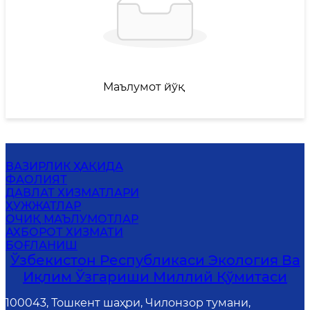
Маълумот йўқ
ВАЗИРЛИК ҲАҚИДА
ФАОЛИЯТ
ДАВЛАТ ХИЗМАТЛАРИ
ҲУЖЖАТЛАР
ОЧИҚ МАЪЛУМОТЛАР
АХБОРОТ ХИЗМАТИ
БОҒЛАНИШ
Ўзбекистон Республикаси Экология Ва
Иқлим Ўзгариши Миллий Қўмитаси
100043, Тошкент шаҳри, Чилонзор тумани,