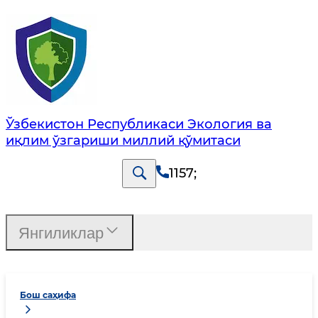
Ўзбекистон Республикаси Экология ва
иқлим ўзгариши миллий қўмитаси
1157
;
Янгиликлар
Бош саҳифа