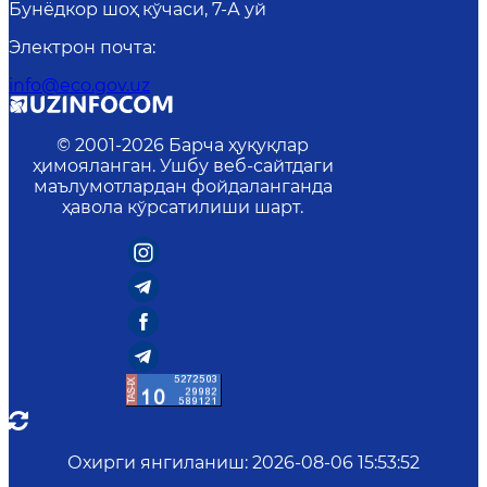
Бунёдкор шоҳ кўчаси, 7-А уй
Электрон почта
:
info@eco.gov.uz
© 2001-
2026
Барча ҳуқуқлар
ҳимояланган. Ушбу веб-сайтдаги
маълумотлардан фойдаланганда
ҳавола кўрсатилиши шарт.
Охирги янгиланиш
:
2026-08-06 15:53:52