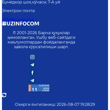
Бунёдкор шоҳ кўчаси, 7-А уй
Электрон почта
:
info@eco.gov.uz
© 2001-
2026
Барча ҳуқуқлар
ҳимояланган. Ушбу веб-сайтдаги
маълумотлардан фойдаланганда
ҳавола кўрсатилиши шарт.
Охирги янгиланиш
:
2026-08-07 19:28:29