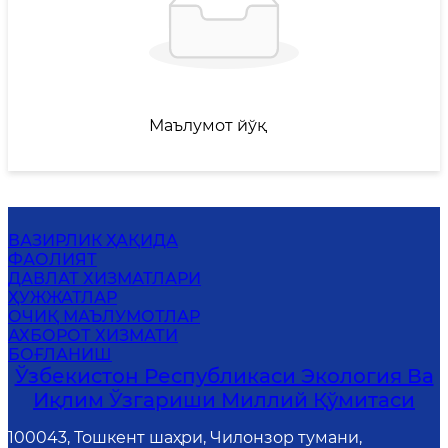
Маълумот йўқ
ВАЗИРЛИК ҲАҚИДА
ФАОЛИЯТ
ДАВЛАТ ХИЗМАТЛАРИ
ҲУЖЖАТЛАР
ОЧИҚ МАЪЛУМОТЛАР
АХБОРОТ ХИЗМАТИ
БОҒЛАНИШ
Ўзбекистон Республикаси Экология Ва
Иқлим Ўзгариши Миллий Қўмитаси
100043, Тошкент шаҳри, Чилонзор тумани,