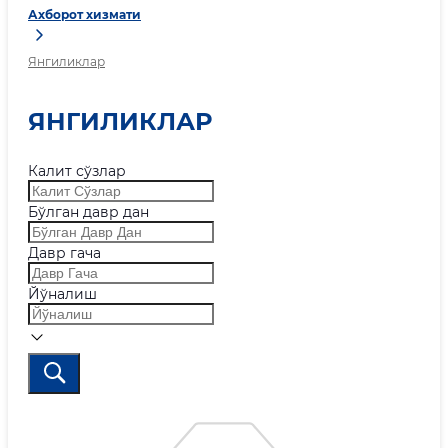
Ахборот хизмати
Янгиликлар
ЯНГИЛИКЛАР
Калит сўзлар
Бўлган давр дан
Давр гача
Йўналиш