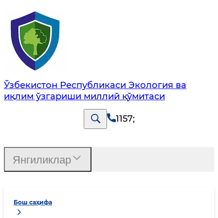
Ўзбекистон Республикаси Экология ва
иқлим ўзгариши миллий қўмитаси
1157
;
Янгиликлар
Бош саҳифа