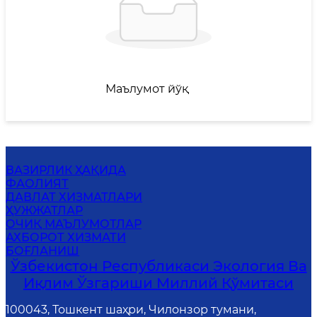
Маълумот йўқ
ВАЗИРЛИК ҲАҚИДА
ФАОЛИЯТ
ДАВЛАТ ХИЗМАТЛАРИ
ҲУЖЖАТЛАР
ОЧИҚ МАЪЛУМОТЛАР
АХБОРОТ ХИЗМАТИ
БОҒЛАНИШ
Ўзбекистон Республикаси Экология Ва
Иқлим Ўзгариши Миллий Қўмитаси
100043, Тошкент шаҳри, Чилонзор тумани,