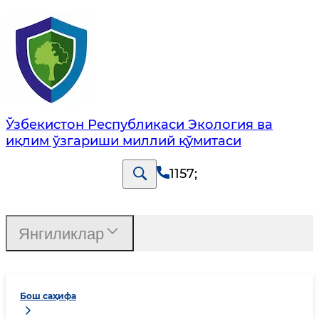
Ўзбекистон Республикаси Экология ва
иқлим ўзгариши миллий қўмитаси
1157
;
Янгиликлар
Бош саҳифа