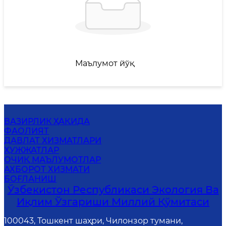
Маълумот йўқ
ВАЗИРЛИК ҲАҚИДА
ФАОЛИЯТ
ДАВЛАТ ХИЗМАТЛАРИ
ҲУЖЖАТЛАР
ОЧИҚ МАЪЛУМОТЛАР
АХБОРОТ ХИЗМАТИ
БОҒЛАНИШ
Ўзбекистон Республикаси Экология Ва
Иқлим Ўзгариши Миллий Қўмитаси
100043, Тошкент шаҳри, Чилонзор тумани,