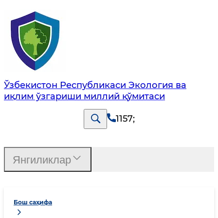
Ўзбекистон Республикаси Экология ва
иқлим ўзгариши миллий қўмитаси
1157
;
Янгиликлар
Бош саҳифа