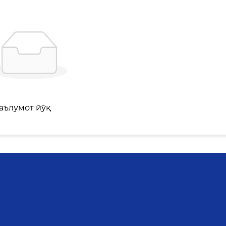
аълумот йўқ