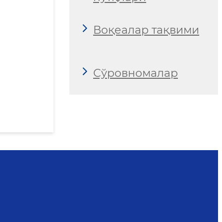
Воқеалар тақвими
Сўровномалар