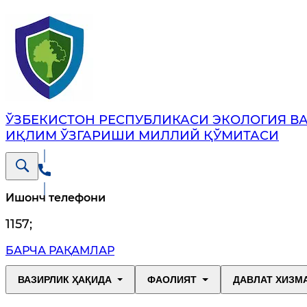
ЎЗБЕКИСТОН РЕСПУБЛИКАСИ ЭКОЛОГИЯ В
ИҚЛИМ ЎЗГАРИШИ МИЛЛИЙ ҚЎМИТАСИ
Ишонч телефони
1157
;
БАРЧА РАҚАМЛАР
ВАЗИРЛИК ҲАҚИДА
ФАОЛИЯТ
ДАВЛАТ ХИЗМ