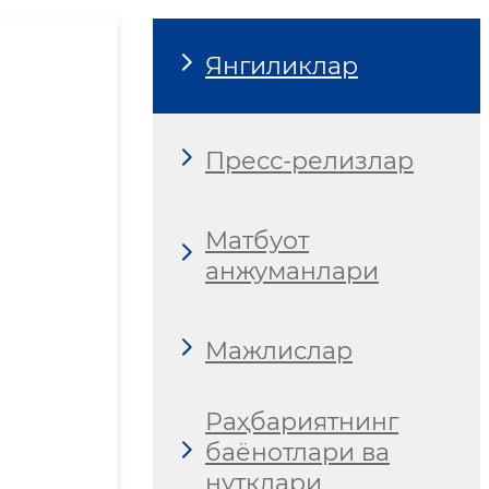
Янгиликлар
Пресс-релизлар
Матбуот
анжуманлари
Мажлислар
Раҳбариятнинг
баёнотлари ва
нутқлари