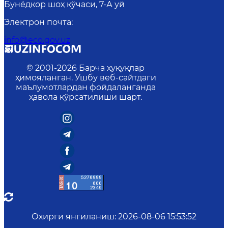
Бунёдкор шоҳ кўчаси, 7-А уй
Электрон почта
:
info@eco.gov.uz
© 2001-
2026
Барча ҳуқуқлар
ҳимояланган. Ушбу веб-сайтдаги
маълумотлардан фойдаланганда
ҳавола кўрсатилиши шарт.
Охирги янгиланиш
:
2026-08-06 15:53:52