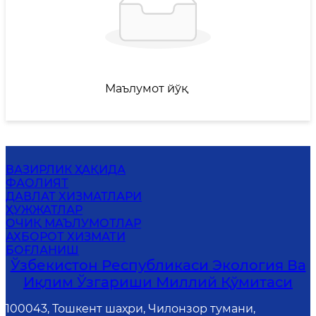
Маълумот йўқ
ВАЗИРЛИК ҲАҚИДА
ФАОЛИЯТ
ДАВЛАТ ХИЗМАТЛАРИ
ҲУЖЖАТЛАР
ОЧИҚ МАЪЛУМОТЛАР
АХБОРОТ ХИЗМАТИ
БОҒЛАНИШ
Ўзбекистон Республикаси Экология Ва
Иқлим Ўзгариши Миллий Қўмитаси
100043, Тошкент шаҳри, Чилонзор тумани,