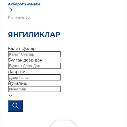
Ахборот хизмати
Янгиликлар
ЯНГИЛИКЛАР
Калит сўзлар
Бўлган давр дан
Давр гача
Йўналиш