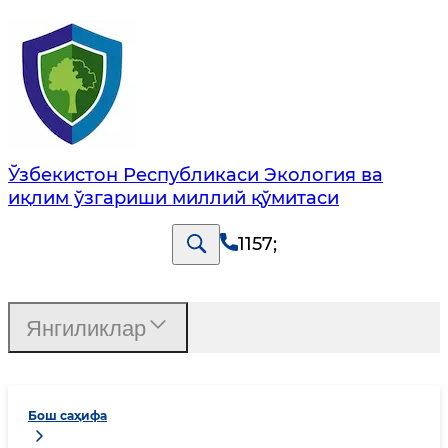
Ўзбекистон Республикаси Экология ва
иқлим ўзгариши миллий қўмитаси
1157
;
Янгиликлар
Бош саҳифа