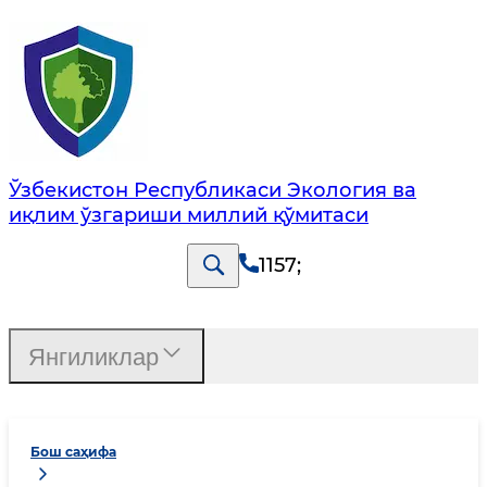
Ўзбекистон Республикаси Экология ва
иқлим ўзгариши миллий қўмитаси
1157
;
Янгиликлар
Бош саҳифа