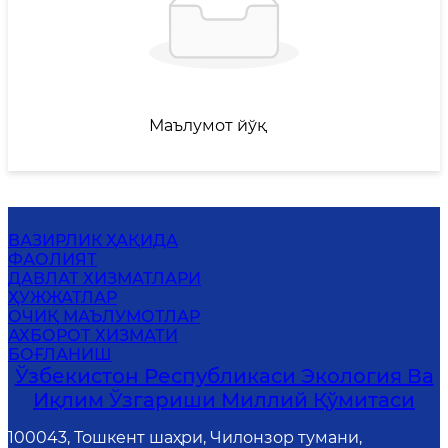
Маълумот йўқ
ВАЗИРЛИК ҲАҚИДА
ФАОЛИЯТ
ДАВЛАТ ХИЗМАТЛАРИ
ҲУЖЖАТЛАР
ОЧИҚ МАЪЛУМОТЛАР
АХБОРОТ ХИЗМАТИ
БОҒЛАНИШ
Ўзбекистон Республикаси Экология Ва
Иқлим Ўзгариши Миллий Қўмитаси
100043, Тошкент шаҳри, Чилонзор тумани,