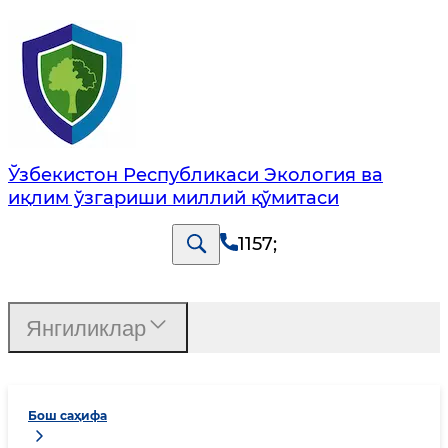
Ўзбекистон Республикаси Экология ва
иқлим ўзгариши миллий қўмитаси
1157
;
Янгиликлар
Бош саҳифа