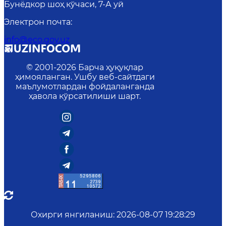
Бунёдкор шоҳ кўчаси, 7-А уй
Электрон почта
:
info@eco.gov.uz
© 2001-
2026
Барча ҳуқуқлар
ҳимояланган. Ушбу веб-сайтдаги
маълумотлардан фойдаланганда
ҳавола кўрсатилиши шарт.
Охирги янгиланиш
:
2026-08-07 19:28:29