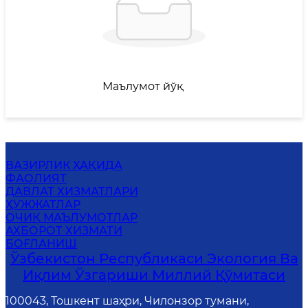
Маълумот йўқ
ВАЗИРЛИК ҲАҚИДА
ФАОЛИЯТ
ДАВЛАТ ХИЗМАТЛАРИ
ҲУЖЖАТЛАР
ОЧИҚ МАЪЛУМОТЛАР
АХБОРОТ ХИЗМАТИ
БОҒЛАНИШ
Ўзбекистон Республикаси Экология Ва
Иқлим Ўзгариши Миллий Қўмитаси
100043, Тошкент шаҳри, Чилонзор тумани,