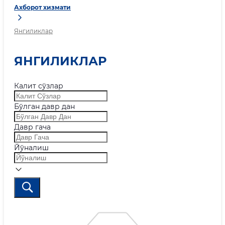
Ахборот хизмати
Янгиликлар
ЯНГИЛИКЛАР
Калит сўзлар
Бўлган давр дан
Давр гача
Йўналиш