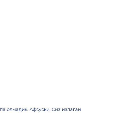
ена
па олмадик. Афсуски, Сиз излаган