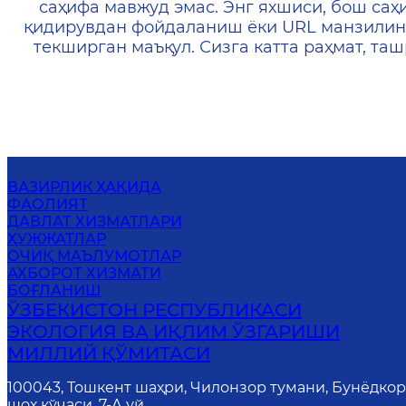
саҳифа мавжуд эмас. Энг яхшиси, бош саҳ
қидирувдан фойдаланиш ёки URL манзилин
текширган маъқул. Сизга катта раҳмат, т
ВАЗИРЛИК ҲАҚИДА
ФАОЛИЯТ
ДАВЛАТ ХИЗМАТЛАРИ
ҲУЖЖАТЛАР
ОЧИҚ МАЪЛУМОТЛАР
АХБОРОТ ХИЗМАТИ
БОҒЛАНИШ
ЎЗБЕКИСТОН РЕСПУБЛИКАСИ
ЭКОЛОГИЯ ВА ИҚЛИМ ЎЗГАРИШИ
МИЛЛИЙ ҚЎМИТАСИ
100043, Тошкент шаҳри, Чилонзор тумани, Бунёдко
шоҳ кўчаси, 7-А уй