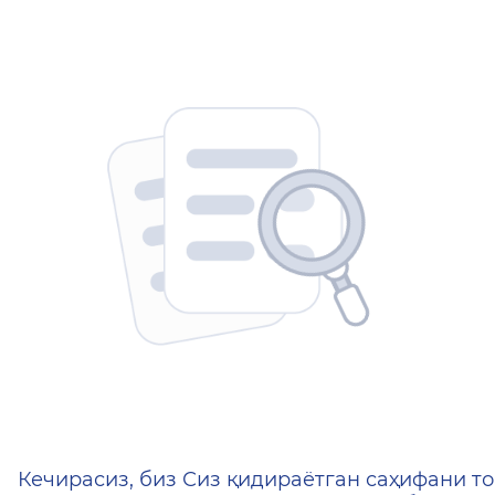
404 — Страница не найд
Кечирасиз, биз Сиз қидираётган саҳифани то