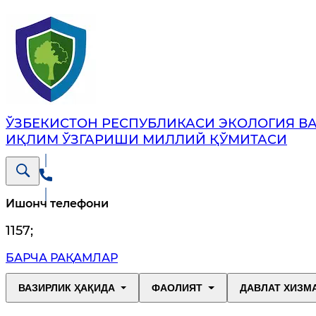
ЎЗБЕКИСТОН РЕСПУБЛИКАСИ ЭКОЛОГИЯ В
ИҚЛИМ ЎЗГАРИШИ МИЛЛИЙ ҚЎМИТАСИ
Ишонч телефони
1157
;
БАРЧА РАҚАМЛАР
ВАЗИРЛИК ҲАҚИДА
ФАОЛИЯТ
ДАВЛАТ ХИЗМ