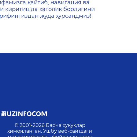
ифамизга қайтиб, навигация ва
и киритишда хатолик борлигини
ашрифингиздан жуда хурсандмиз!
© 2001-
2026
Барча ҳуқуқлар
р
ҳимояланган. Ушбу веб-сайтдаги
маълумотлардан фойдаланганда