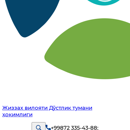
Жиззах вилояти Дўстлик тумани
ҳокимлиги
+99872 335-43-88
;