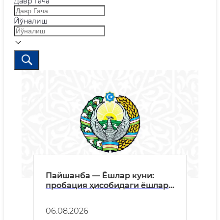
Давр гача
Йўналиш
Пайшанба — Ёшлар куни:
пробация ҳисобидаги ёшлар
билан очиқ мулоқот
ўтказилди
06.08.2026