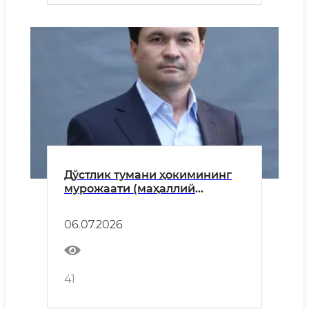
Дўстлик тумани ҳокимининг
мурожаати (маҳаллий
ҳокимият ва давлат
органлари ходимларига)
06.07.2026
41