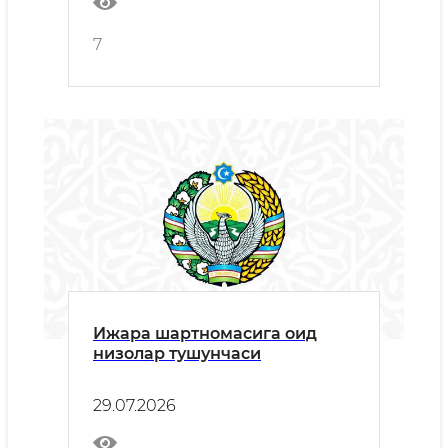
МАЖМУАЛАРИНИ
ҚУРИЛИШИ ЮЗАСИДАН
7
МУРОЖААТИ
Ижара шартномасига оид
низолар тушунчаси
29.07.2026