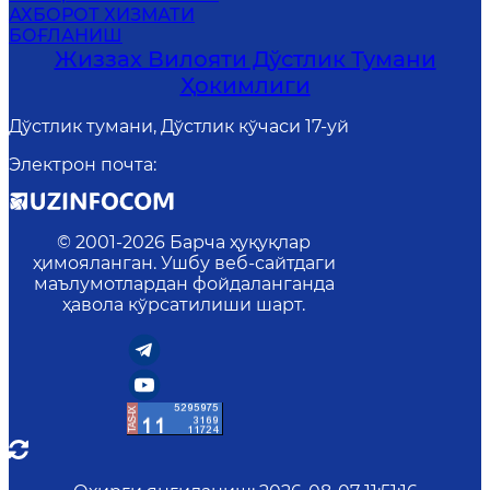
АХБОРОТ ХИЗМАТИ
БОҒЛАНИШ
Жиззах Вилояти Дўстлик Тумани
Ҳокимлиги
Дўстлик тумани, Дўстлик кўчаси 17-уй
Электрон почта
:
© 2001-
2026
Барча ҳуқуқлар
ҳимояланган. Ушбу веб-сайтдаги
маълумотлардан фойдаланганда
ҳавола кўрсатилиши шарт.