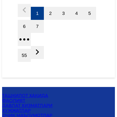
1
2
3
4
5
6
7
55
ТАШКИЛОТ ҲАҚИДА
ФАОЛИЯТ
ДАВЛАТ ХИЗМАТЛАРИ
ҲУЖЖАТЛАР
ОЧИҚ МАЪЛУМОТЛАР