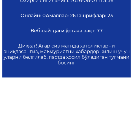
Охирги янгиланиш
:
2026-08-07 11:51:16
Онлайн:
0
Амаллар:
26
Ташрифлар:
23
Веб-сайтдаги ўртача вақт:
77
Диққат! Агар сиз матнда хатоликларни
аниқласангиз, маъмуриятни хабардор қилиш учун
уларни белгилаб, пастда ҳосил бўладиган тугмани
босинг